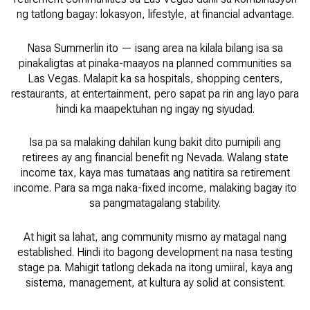
ng tatlong bagay: lokasyon, lifestyle, at financial advantage.
Nasa Summerlin ito — isang area na kilala bilang isa sa
pinakaligtas at pinaka-maayos na planned communities sa
Las Vegas. Malapit ka sa hospitals, shopping centers,
restaurants, at entertainment, pero sapat pa rin ang layo para
hindi ka maapektuhan ng ingay ng siyudad.
Isa pa sa malaking dahilan kung bakit dito pumipili ang
retirees ay ang financial benefit ng Nevada. Walang state
income tax, kaya mas tumataas ang natitira sa retirement
income. Para sa mga naka-fixed income, malaking bagay ito
sa pangmatagalang stability.
At higit sa lahat, ang community mismo ay matagal nang
established. Hindi ito bagong development na nasa testing
stage pa. Mahigit tatlong dekada na itong umiiral, kaya ang
sistema, management, at kultura ay solid at consistent.