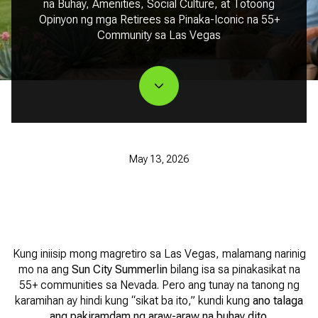
na Buhay, Amenities, Social Culture, at Totoong
Opinyon ng mga Retirees sa Pinaka-Iconic na 55+
Community sa Las Vegas
May 13, 2026
Kung iniisip mong magretiro sa Las Vegas, malamang narinig
mo na ang
Sun City Summerlin
bilang isa sa pinakasikat na
55+ communities sa Nevada. Pero ang tunay na tanong ng
karamihan ay hindi kung “sikat ba ito,” kundi kung
ano talaga
ang pakiramdam ng araw-araw na buhay dito
.