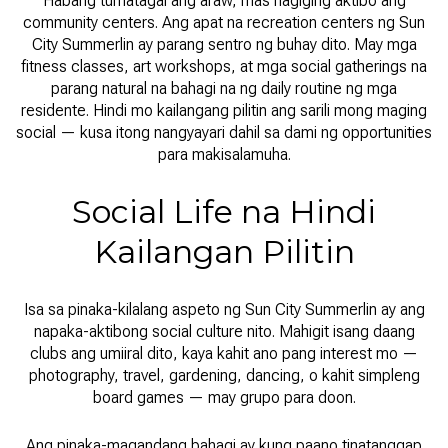
Habang tumatagal ang araw, mas nagiging aktibo ang
community centers. Ang apat na recreation centers ng Sun
City Summerlin ay parang sentro ng buhay dito. May mga
fitness classes, art workshops, at mga social gatherings na
parang natural na bahagi na ng daily routine ng mga
residente. Hindi mo kailangang pilitin ang sarili mong maging
social — kusa itong nangyayari dahil sa dami ng opportunities
para makisalamuha.
Social Life na Hindi
Kailangan Pilitin
Isa sa pinaka-kilalang aspeto ng Sun City Summerlin ay ang
napaka-aktibong social culture nito. Mahigit isang daang
clubs ang umiiral dito, kaya kahit ano pang interest mo —
photography, travel, gardening, dancing, o kahit simpleng
board games — may grupo para doon.
Ang pinaka-magandang bahagi ay kung paano tinatanggap