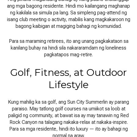
ang mga bagong residente. Hindi mo kailangang maghanap
ng kakilala sa simula pa lang. Sa simpleng pag-attend ng
isang club meeting o activity, mabilis kang magkakaroon ng
bagong kaibigan at magiging bahagi ng komunidad.
Para sa maraming retirees, ito ang unang pagkakataon sa
kanilang buhay na hindi sila nakararamdam ng loneliness
pagkatapos mag-retire.
Golf, Fitness, at Outdoor
Lifestyle
Kung mahilig ka sa golf, ang Sun City Summerlin ay parang
paraiso. May tatlong golf courses na umiikot sa loob at
paligid ng community, at bawat isa ay may tanawin ng Red
Rock Canyon na talagang nakaka-relax at nakaka-inspire.
Para sa mga residente, hindi ito luxury — ito ay bahagi ng
normal na araw.