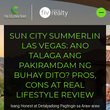
SUN CITY SUMMERLIN
LAS VEGAS: ANO
TALAGA ANG
PAKIRAMDAM NG
BUHAY DITO? PROS,
CONS AT REAL
LIFESTYLE REVIEW
Isang Honest at Detalyadong Pagtingin sa Araw-araw