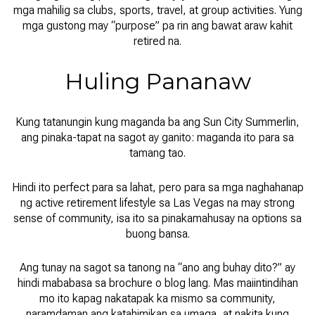
mga mahilig sa clubs, sports, travel, at group activities. Yung
mga gustong may “purpose” pa rin ang bawat araw kahit
retired na.
Huling Pananaw
Kung tatanungin kung maganda ba ang Sun City Summerlin,
ang pinaka-tapat na sagot ay ganito: maganda ito para sa
tamang tao.
Hindi ito perfect para sa lahat, pero para sa mga naghahanap
ng active retirement lifestyle sa Las Vegas na may strong
sense of community, isa ito sa pinakamahusay na options sa
buong bansa.
Ang tunay na sagot sa tanong na “ano ang buhay dito?” ay
hindi mababasa sa brochure o blog lang. Mas maiintindihan
mo ito kapag nakatapak ka mismo sa community,
naramdaman ang katahimikan sa umaga, at nakita kung