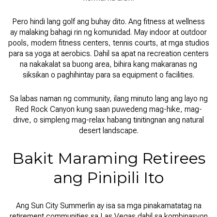
Pero hindi lang golf ang buhay dito. Ang fitness at wellness
ay malaking bahagi rin ng komunidad. May indoor at outdoor
pools, modern fitness centers, tennis courts, at mga studios
para sa yoga at aerobics. Dahil sa apat na recreation centers
na nakakalat sa buong area, bihira kang makaranas ng
siksikan o paghihintay para sa equipment o facilities.
Sa labas naman ng community, ilang minuto lang ang layo ng
Red Rock Canyon kung saan puwedeng mag-hike, mag-
drive, o simpleng mag-relax habang tinitingnan ang natural
desert landscape.
Bakit Maraming Retirees
ang Pinipili Ito
Ang Sun City Summerlin ay isa sa mga pinakamatatag na
retirement communities sa Las Vegas dahil sa kombinasyon