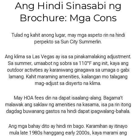
Ang Hindi Sinasabi ng
Brochure: Mga Cons
Tulad ng kahit anong lugar, may mga aspeto rin na hindi
perpekto sa Sun City Summerlin.
Ang klima sa Las Vegas ay isa sa pinakamalaking adjustment.
Sa summer, umaabot ng sobra sa 110°F ang init, kaya ang
outdoor activities ay karaniwang ginagawa sa umaga o gabi
lamang. Kahit maraming amenities, kailangan mo talagang
mag-adjust sa disyerto na klima.
May HOA fees din na dapat isaalang-alang. Bagama’t
malawak ang saklaw ng amenities na kasama, isa pa rin itong
dagdag buwanang gastos na hindi dapat ipagwalang-bahala.
Ang mga bahay dito ay hindi rin bago. Karamihan ay itinayo
mula late 1980s hanggang early 2000s, kaya marami ang