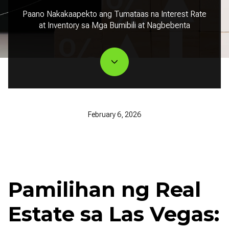
Paano Nakakaapekto ang Tumataas na Interest Rate
at Inventory sa Mga Bumibili at Nagbebenta
February 6, 2026
Pamilihan ng Real
Estate sa Las Vegas: