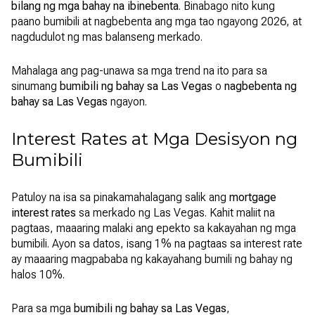
bilang ng mga bahay na ibinebenta
. Binabago nito kung
paano bumibili at nagbebenta ang mga tao ngayong 2026, at
nagdudulot ng mas balanseng merkado.
Mahalaga ang pag-unawa sa mga trend na ito para sa
sinumang
bumibili ng bahay sa Las Vegas
o
nagbebenta ng
bahay sa Las Vegas
ngayon.
Interest Rates at Mga Desisyon ng
Bumibili
Patuloy na isa sa pinakamahalagang salik ang
mortgage
interest rates
sa merkado ng Las Vegas. Kahit maliit na
pagtaas, maaaring malaki ang epekto sa kakayahan ng mga
bumibili. Ayon sa datos, isang 1% na pagtaas sa interest rate
ay maaaring magpababa ng kakayahang bumili ng bahay ng
halos 10%.
Para sa mga
bumibili ng bahay sa Las Vegas
,