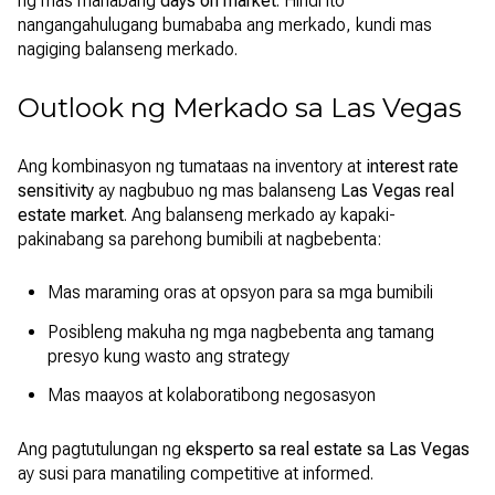
ng mas mahabang
days on market
. Hindi ito
nangangahulugang bumababa ang merkado, kundi mas
nagiging balanseng merkado.
Outlook ng Merkado sa Las Vegas
Ang kombinasyon ng tumataas na inventory at
interest rate
sensitivity
ay nagbubuo ng mas balanseng
Las Vegas real
estate market
. Ang balanseng merkado ay kapaki-
pakinabang sa parehong bumibili at nagbebenta:
Mas maraming oras at opsyon para sa mga bumibili
Posibleng makuha ng mga nagbebenta ang tamang
presyo kung wasto ang strategy
Mas maayos at kolaboratibong negosasyon
Ang pagtutulungan ng
eksperto sa real estate sa Las Vegas
ay susi para manatiling competitive at informed.