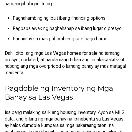
nangangahulugan ito ng:
Paghahambing ng iba’t ibang financing options
Pagpapalawak ng paghahanap sa ibang lugar o presyo
Paghintay sa mas paborableng rate bago bumili
Dahil dito, ang mga
Las Vegas homes for sale
na
tamang
presyo, updated, at handa nang tirhan
ang pinakakaakit-akit,
habang ang mga overpriced o lumang bahay ay mas matagal
maibenta.
Pagdoble ng Inventory ng Mga
Bahay sa Las Vegas
Isa pang malaking salik ang
housing inventory
. Ayon sa MLS
data,
ang bilang ng mga bahay na ibinebenta sa Las Vegas
ay halos
dumoble kumpara sa mga nakaraang taon
, na
nagbibigay sa mga bumibili ng mas maraming pagpipilian at