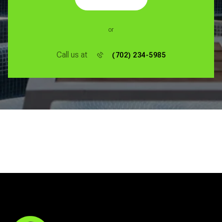
or
Call us at
(702) 234-5985