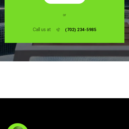
or
Call us at
(702) 234-5985