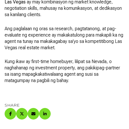
Las Vegas
ay may kombinasyon ng market knowledge,
negotiation skills, mahusay na komunikasyon, at dedikasyon
sa kanilang clients.
Ang paglalaan ng oras sa research, pagtatanong, at pag-
evaluate ng experience ay makakatulong para makapili ka ng
agent na tunay na makakagabay sa’yo sa kompetitibong Las
Vegas real estate market.
Kung ikaw ay first-time homebuyer, lilipat sa Nevada, o
naghahanap ng investment property, ang pakikipag-partner
sa isang mapagkakatiwalaang agent ang susi sa
matagumpay na pagbili ng bahay.
SHARE