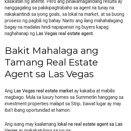
kasikatan ng ahente. Pero ang pinakamagandang resulta ay
nanggagaling sa pakikipagtrabaho sa agent na tunay na
nakakaintindi sa iyong goals, sa lokal na market, at sa buong
proseso ng pagbili ng bahay. Narito ang ilang mahahalagang
bagay na madalas hindi napapansin ng buyers kapag
naghahanap ng
Las Vegas real estate agent
.
Bakit Mahalaga ang
Tamang Real Estate
Agent sa Las Vegas
Ang
Las Vegas real estate market
ay kakaiba at mabilis
magbago. Mula sa luxury homes sa Summerlin hanggang sa
investment properties malapit sa Strip, bawat lugar ay may
iba’t ibang oportunidad at hamon.
Ang isang may kaalamang
lokal na real estate agent sa Las
Vegas
ay makakatulong sa iyo na: