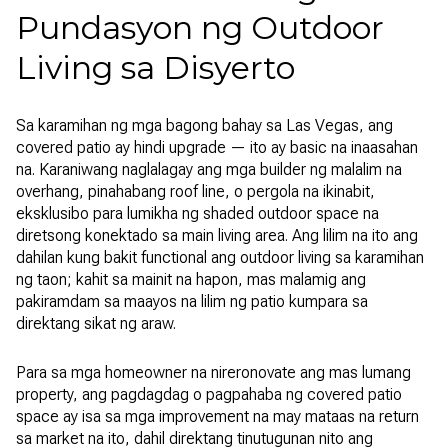
Pundasyon ng Outdoor
Living sa Disyerto
Sa karamihan ng mga bagong bahay sa Las Vegas, ang
covered patio ay hindi upgrade — ito ay basic na inaasahan
na. Karaniwang naglalagay ang mga builder ng malalim na
overhang, pinahabang roof line, o pergola na ikinabit,
eksklusibo para lumikha ng shaded outdoor space na
diretsong konektado sa main living area. Ang lilim na ito ang
dahilan kung bakit functional ang outdoor living sa karamihan
ng taon; kahit sa mainit na hapon, mas malamig ang
pakiramdam sa maayos na lilim ng patio kumpara sa
direktang sikat ng araw.
Para sa mga homeowner na nireronovate ang mas lumang
property, ang pagdagdag o pagpahaba ng covered patio
space ay isa sa mga improvement na may mataas na return
sa market na ito, dahil direktang tinutugunan nito ang