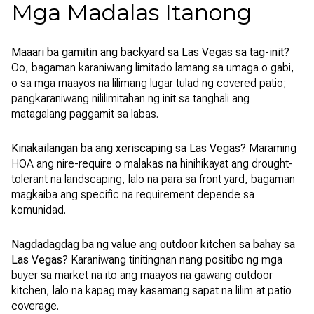
Mga Madalas Itanong
Maaari ba gamitin ang backyard sa Las Vegas sa tag-init?
Oo, bagaman karaniwang limitado lamang sa umaga o gabi,
o sa mga maayos na lilimang lugar tulad ng covered patio;
pangkaraniwang nililimitahan ng init sa tanghali ang
matagalang paggamit sa labas.
Kinakailangan ba ang xeriscaping sa Las Vegas?
Maraming
HOA ang nire-require o malakas na hinihikayat ang drought-
tolerant na landscaping, lalo na para sa front yard, bagaman
magkaiba ang specific na requirement depende sa
komunidad.
Nagdadagdag ba ng value ang outdoor kitchen sa bahay sa
Las Vegas?
Karaniwang tinitingnan nang positibo ng mga
buyer sa market na ito ang maayos na gawang outdoor
kitchen, lalo na kapag may kasamang sapat na lilim at patio
coverage.