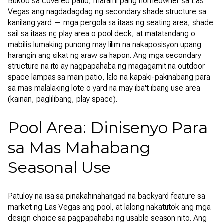
Bukod sa covered patio, marami pang homeowner sa Las
Vegas ang nagdadagdag ng secondary shade structure sa
kanilang yard — mga pergola sa itaas ng seating area, shade
sail sa itaas ng play area o pool deck, at matatandang o
mabilis lumaking punong may lilim na nakaposisyon upang
harangin ang sikat ng araw sa hapon. Ang mga secondary
structure na ito ay nagpapahaba ng magagamit na outdoor
space lampas sa main patio, lalo na kapaki-pakinabang para
sa mas malalaking lote o yard na may iba't ibang use area
(kainan, paglilibang, play space).
Pool Area: Dinisenyo Para
sa Mas Mahabang
Seasonal Use
Patuloy na isa sa pinakahinahangad na backyard feature sa
market ng Las Vegas ang pool, at lalong nakatutok ang mga
design choice sa pagpapahaba ng usable season nito. Ang