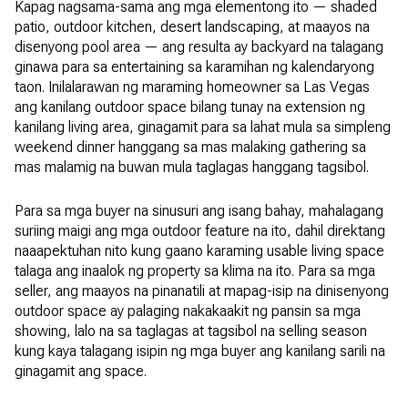
Kapag nagsama-sama ang mga elementong ito — shaded
patio, outdoor kitchen, desert landscaping, at maayos na
disenyong pool area — ang resulta ay backyard na talagang
ginawa para sa entertaining sa karamihan ng kalendaryong
taon. Inilalarawan ng maraming homeowner sa Las Vegas
ang kanilang outdoor space bilang tunay na extension ng
kanilang living area, ginagamit para sa lahat mula sa simpleng
weekend dinner hanggang sa mas malaking gathering sa
mas malamig na buwan mula taglagas hanggang tagsibol.
Para sa mga buyer na sinusuri ang isang bahay, mahalagang
suriing maigi ang mga outdoor feature na ito, dahil direktang
naaapektuhan nito kung gaano karaming usable living space
talaga ang inaalok ng property sa klima na ito. Para sa mga
seller, ang maayos na pinanatili at mapag-isip na dinisenyong
outdoor space ay palaging nakakaakit ng pansin sa mga
showing, lalo na sa taglagas at tagsibol na selling season
kung kaya talagang isipin ng mga buyer ang kanilang sarili na
ginagamit ang space.