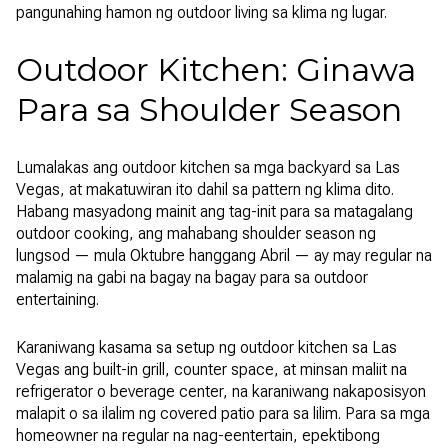
pangunahing hamon ng outdoor living sa klima ng lugar.
Outdoor Kitchen: Ginawa
Para sa Shoulder Season
Lumalakas ang outdoor kitchen sa mga backyard sa Las
Vegas, at makatuwiran ito dahil sa pattern ng klima dito.
Habang masyadong mainit ang tag-init para sa matagalang
outdoor cooking, ang mahabang shoulder season ng
lungsod — mula Oktubre hanggang Abril — ay may regular na
malamig na gabi na bagay na bagay para sa outdoor
entertaining.
Karaniwang kasama sa setup ng outdoor kitchen sa Las
Vegas ang built-in grill, counter space, at minsan maliit na
refrigerator o beverage center, na karaniwang nakaposisyon
malapit o sa ilalim ng covered patio para sa lilim. Para sa mga
homeowner na regular na nag-eentertain, epektibong