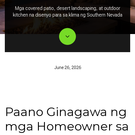
Mga covered patio, desert landscaping, at outdoor
kitchen na disenyo para sa klima ng Southern Nevada
June 26, 2026
Paano Ginagawa ng
mga Homeowner sa