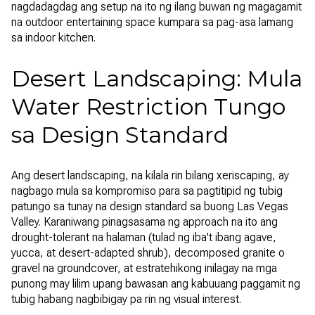
nagdadagdag ang setup na ito ng ilang buwan ng magagamit
na outdoor entertaining space kumpara sa pag-asa lamang
sa indoor kitchen.
Desert Landscaping: Mula
Water Restriction Tungo
sa Design Standard
Ang desert landscaping, na kilala rin bilang xeriscaping, ay
nagbago mula sa kompromiso para sa pagtitipid ng tubig
patungo sa tunay na design standard sa buong Las Vegas
Valley. Karaniwang pinagsasama ng approach na ito ang
drought-tolerant na halaman (tulad ng iba't ibang agave,
yucca, at desert-adapted shrub), decomposed granite o
gravel na groundcover, at estratehikong inilagay na mga
punong may lilim upang bawasan ang kabuuang paggamit ng
tubig habang nagbibigay pa rin ng visual interest.