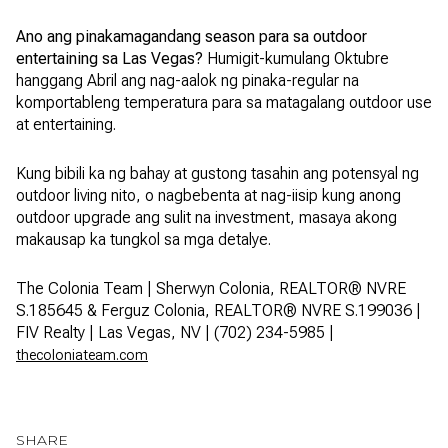
Ano ang pinakamagandang season para sa outdoor
entertaining sa Las Vegas?
Humigit-kumulang Oktubre
hanggang Abril ang nag-aalok ng pinaka-regular na
komportableng temperatura para sa matagalang outdoor use
at entertaining.
Kung bibili ka ng bahay at gustong tasahin ang potensyal ng
outdoor living nito, o nagbebenta at nag-iisip kung anong
outdoor upgrade ang sulit na investment, masaya akong
makausap ka tungkol sa mga detalye.
The Colonia Team | Sherwyn Colonia, REALTOR® NVRE
S.185645 & Ferguz Colonia, REALTOR® NVRE S.199036 |
FIV Realty | Las Vegas, NV | (702) 234-5985 |
thecoloniateam.com
SHARE