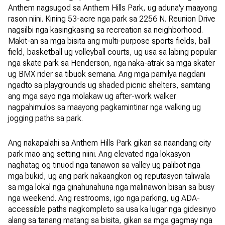
Anthem nagsugod sa Anthem Hills Park, ug aduna'y maayong
rason niini. Kining 53-acre nga park sa 2256 N. Reunion Drive
nagsilbi nga kasingkasing sa recreation sa neighborhood.
Makit-an sa mga bisita ang multi-purpose sports fields, ball
field, basketball ug volleyball courts, ug usa sa labing popular
nga skate park sa Henderson, nga naka-atrak sa mga skater
ug BMX rider sa tibuok semana. Ang mga pamilya nagdani
ngadto sa playgrounds ug shaded picnic shelters, samtang
ang mga sayo nga molakaw ug after-work walker
nagpahimulos sa maayong pagkamintinar nga walking ug
jogging paths sa park.
Ang nakapalahi sa Anthem Hills Park gikan sa naandang city
park mao ang setting niini. Ang elevated nga lokasyon
naghatag og tinuod nga tanawon sa valley ug palibot nga
mga bukid, ug ang park nakaangkon og reputasyon taliwala
sa mga lokal nga ginahunahuna nga malinawon bisan sa busy
nga weekend. Ang restrooms, igo nga parking, ug ADA-
accessible paths nagkompleto sa usa ka lugar nga gidesinyo
alang sa tanang matang sa bisita, gikan sa mga gagmay nga