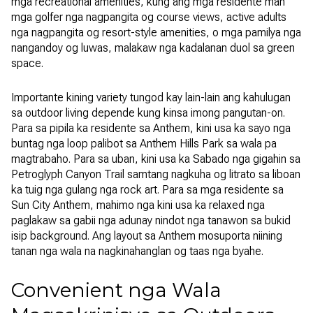
mga recreational amenities, kung ang mga residente man
mga golfer nga nagpangita og course views, active adults
nga nagpangita og resort-style amenities, o mga pamilya nga
nangandoy og luwas, malakaw nga kadalanan duol sa green
space.
Importante kining variety tungod kay lain-lain ang kahulugan
sa outdoor living depende kung kinsa imong pangutan-on.
Para sa pipila ka residente sa Anthem, kini usa ka sayo nga
buntag nga loop palibot sa Anthem Hills Park sa wala pa
magtrabaho. Para sa uban, kini usa ka Sabado nga gigahin sa
Petroglyph Canyon Trail samtang nagkuha og litrato sa liboan
ka tuig nga gulang nga rock art. Para sa mga residente sa
Sun City Anthem, mahimo nga kini usa ka relaxed nga
paglakaw sa gabii nga adunay nindot nga tanawon sa bukid
isip background. Ang layout sa Anthem mosuporta niining
tanan nga wala na nagkinahanglan og taas nga byahe.
Convenient nga Wala