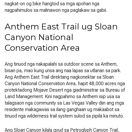
nagkat-on og bike hangtod sa mga apohan nga
nagpahimulos sa malinawon nga paglakaw sa gabii.
Anthem East Trail ug Sloan
Canyon National
Conservation Area
Ang tinuod nga nakapalahi sa outdoor scene sa Anthem,
bisan pa, mao kung unsa ang naa lapas sa utlanan sa park.
Ang Anthem East Trail direktang nagkonektar sa Sloan
Canyon National Conservation Area, hapit 48,000 acres nga
protektadong Mojave Desert nga giadministrar sa Bureau of
Land Management. Kini nagpahimo sa Anthem isip usa sa
talagsaon nga community sa Las Vegas Valley diin ang mga
residente makagawas sa ilang ganghaan ug makaabot sa
tinuod nga wilderness trail system sulod sa pipila ka minuto.
Ang Sloan Canyon kilala gyud sa Petroglyph Canyon Trail,