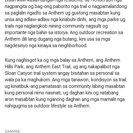
nagpangita og bag-ong paborito nga trail o nagpamalandong
sa paglalin ngadto sa Anthem ug gustong masabtan kung
unsa ang adlaw-adlaw nga kinabuhi dinhi, ang mga parke ug
trails nga naglangkob niining community nagsulti og
importante nga bahin sa istorya. Ang outdoor recreation sa
Anthem dili lang dugang nga butang, kini usa sa mga
nagdesinyo nga kinaiya sa neighborhood.
Kung naghisgot ka og mga balay sa Anthem, ang Anthem
Hills Park, ang Anthem East Trail, ug ang nakapalibot nga
Sloan Canyon trail system angay bisitahan sa personal sa
wala pa ka maghukom. Ang mga tanawon, kondisyon sa trail,
ug kinatibuk-ang pamatasan sa community labing masabtan
kung personal nimo nasinati, ug daghan kini og natabang
aron masabtan kung nganong daghan ang mga mamalit nga
nahigugma sa outdoor lifestyle sa Anthem.
SHARE