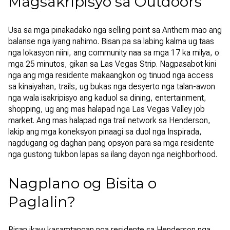
Magsakripisyo sa Outdoors
Usa sa mga pinakadako nga selling point sa Anthem mao ang
balanse nga iyang nahimo. Bisan pa sa labing kalma ug taas
nga lokasyon niini, ang community naa sa mga 17 ka milya, o
mga 25 minutos, gikan sa Las Vegas Strip. Nagpasabot kini
nga ang mga residente makaangkon og tinuod nga access
sa kinaiyahan, trails, ug bukas nga desyerto nga talan-awon
nga wala isakripisyo ang kaduol sa dining, entertainment,
shopping, ug ang mas halapad nga Las Vegas Valley job
market. Ang mas halapad nga trail network sa Henderson,
lakip ang mga koneksyon pinaagi sa duol nga Inspirada,
nagdugang og daghan pang opsyon para sa mga residente
nga gustong tukbon lapas sa ilang dayon nga neighborhood.
Nagplano og Bisita o
Paglalin?
Bisan ikaw kasamtangan nga residente sa Henderson nga