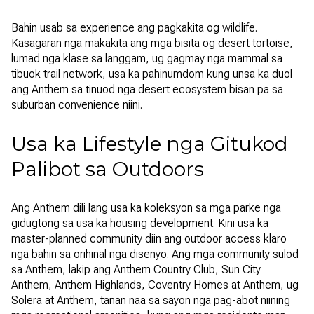
Bahin usab sa experience ang pagkakita og wildlife.
Kasagaran nga makakita ang mga bisita og desert tortoise,
lumad nga klase sa langgam, ug gagmay nga mammal sa
tibuok trail network, usa ka pahinumdom kung unsa ka duol
ang Anthem sa tinuod nga desert ecosystem bisan pa sa
suburban convenience niini.
Usa ka Lifestyle nga Gitukod
Palibot sa Outdoors
Ang Anthem dili lang usa ka koleksyon sa mga parke nga
gidugtong sa usa ka housing development. Kini usa ka
master-planned community diin ang outdoor access klaro
nga bahin sa orihinal nga disenyo. Ang mga community sulod
sa Anthem, lakip ang Anthem Country Club, Sun City
Anthem, Anthem Highlands, Coventry Homes at Anthem, ug
Solera at Anthem, tanan naa sa sayon nga pag-abot niining