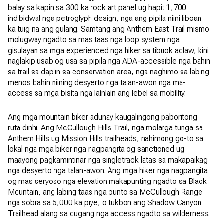
balay sa kapin sa 300 ka rock art panel ug hapit 1,700
indibidwal nga petroglyph design, nga ang pipila niini liboan
ka tuig na ang gulang. Samtang ang Anthem East Trail mismo
molugway ngadto sa mas taas nga loop system nga
gisulayan sa mga experienced nga hiker sa tibuok adlaw, kini
naglakip usab og usa sa pipila nga ADA-accessible nga bahin
sa trail sa daplin sa conservation area, nga naghimo sa labing
menos bahin niining desyerto nga talan-awon nga ma-
access sa mga bisita nga lainlain ang lebel sa mobility.
Ang mga mountain biker adunay kaugalingong paboritong
ruta dinhi. Ang McCullough Hills Trail, nga molarga tunga sa
Anthem Hills ug Mission Hills trailheads, nahimong go-to sa
lokal nga mga biker nga nagpangita og sanctioned ug
maayong pagkamintinar nga singletrack latas sa makapaikag
nga desyerto nga talan-awon. Ang mga hiker nga nagpangita
og mas seryoso nga elevation makapunting ngadto sa Black
Mountain, ang labing taas nga punto sa McCullough Range
nga sobra sa 5,000 ka piye, o tukbon ang Shadow Canyon
Trailhead alang sa dugang nga access ngadto sa wilderness.