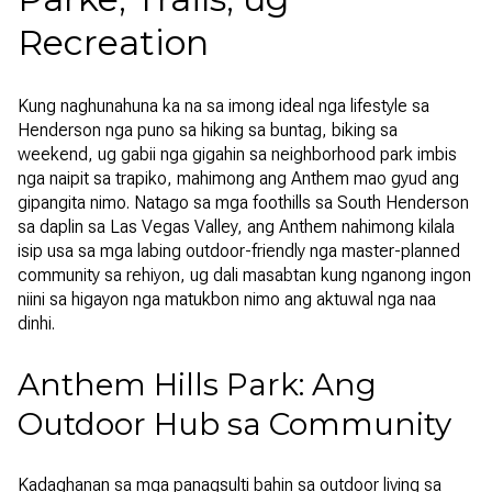
Recreation
Kung naghunahuna ka na sa imong ideal nga lifestyle sa
Henderson nga puno sa hiking sa buntag, biking sa
weekend, ug gabii nga gigahin sa neighborhood park imbis
nga naipit sa trapiko, mahimong ang Anthem mao gyud ang
gipangita nimo. Natago sa mga foothills sa South Henderson
sa daplin sa Las Vegas Valley, ang Anthem nahimong kilala
isip usa sa mga labing outdoor-friendly nga master-planned
community sa rehiyon, ug dali masabtan kung nganong ingon
niini sa higayon nga matukbon nimo ang aktuwal nga naa
dinhi.
Anthem Hills Park: Ang
Outdoor Hub sa Community
Kadaghanan sa mga panagsulti bahin sa outdoor living sa