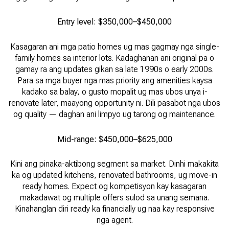
Entry level: $350,000–$450,000
Kasagaran ani mga patio homes ug mas gagmay nga single-
family homes sa interior lots. Kadaghanan ani original pa o
gamay ra ang updates gikan sa late 1990s o early 2000s.
Para sa mga buyer nga mas priority ang amenities kaysa
kadako sa balay, o gusto mopalit ug mas ubos unya i-
renovate later, maayong opportunity ni. Dili pasabot nga ubos
og quality — daghan ani limpyo ug tarong og maintenance.
Mid-range: $450,000–$625,000
Kini ang pinaka-aktibong segment sa market. Dinhi makakita
ka og updated kitchens, renovated bathrooms, ug move-in
ready homes. Expect og kompetisyon kay kasagaran
makadawat og multiple offers sulod sa unang semana.
Kinahanglan diri ready ka financially ug naa kay responsive
nga agent.