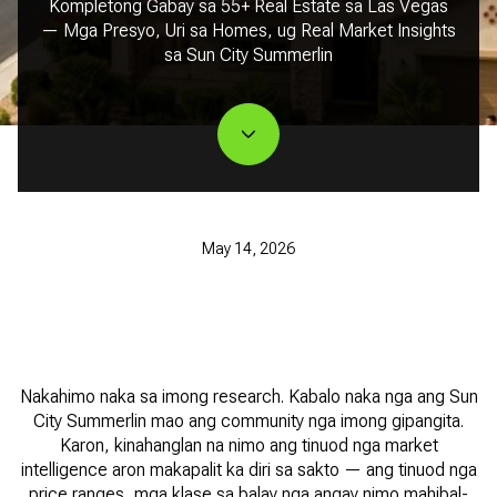
Kompletong Gabay sa 55+ Real Estate sa Las Vegas
— Mga Presyo, Uri sa Homes, ug Real Market Insights
sa Sun City Summerlin
May 14, 2026
Nakahimo naka sa imong research. Kabalo naka nga ang Sun
City Summerlin mao ang community nga imong gipangita.
Karon, kinahanglan na nimo ang tinuod nga market
intelligence aron makapalit ka diri sa sakto — ang tinuod nga
price ranges, mga klase sa balay nga angay nimo mahibal-