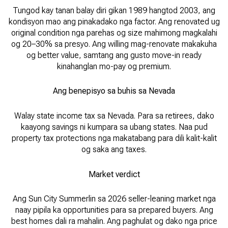
Tungod kay tanan balay diri gikan 1989 hangtod 2003, ang
kondisyon mao ang pinakadako nga factor. Ang renovated ug
original condition nga parehas og size mahimong magkalahi
og 20–30% sa presyo. Ang willing mag-renovate makakuha
og better value, samtang ang gusto move-in ready
kinahanglan mo-pay og premium.
Ang benepisyo sa buhis sa Nevada
Walay state income tax sa Nevada. Para sa retirees, dako
kaayong savings ni kumpara sa ubang states. Naa pud
property tax protections nga makatabang para dili kalit-kalit
og saka ang taxes.
Market verdict
Ang Sun City Summerlin sa 2026 seller-leaning market nga
naay pipila ka opportunities para sa prepared buyers. Ang
best homes dali ra mahalin. Ang paghulat og dako nga price