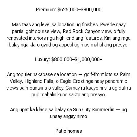
Premium: $625,000–$800,000
Mas taas ang level sa location ug finishes. Pwede naay
partial golf course view, Red Rock Canyon view, o fully
renovated interiors nga high-end ang features. Kini ang mga
balay nga klaro gyud og appeal ug mas mahal ang presyo.
Luxury: $800,000–$1,000,000+
Ang top tier nakabase sa location — golf-front lots sa Palm
Valley, Highland Falls, o Eagle Crest nga naay panoramic
views sa mountains o valley. Gamay ra kaayo ni sila ug dali ra
pud mahalin kung sakto ang presyo.
Ang upat ka klase sa balay sa Sun City Summerlin — ug
unsay angay nimo
Patio homes