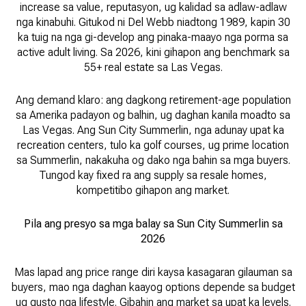
increase sa value, reputasyon, ug kalidad sa adlaw-adlaw
nga kinabuhi. Gitukod ni Del Webb niadtong 1989, kapin 30
ka tuig na nga gi-develop ang pinaka-maayo nga porma sa
active adult living. Sa 2026, kini gihapon ang benchmark sa
55+ real estate sa Las Vegas.
Ang demand klaro: ang dagkong retirement-age population
sa Amerika padayon og balhin, ug daghan kanila moadto sa
Las Vegas. Ang Sun City Summerlin, nga adunay upat ka
recreation centers, tulo ka golf courses, ug prime location
sa Summerlin, nakakuha og dako nga bahin sa mga buyers.
Tungod kay fixed ra ang supply sa resale homes,
kompetitibo gihapon ang market.
Pila ang presyo sa mga balay sa Sun City Summerlin sa
2026
Mas lapad ang price range diri kaysa kasagaran gilauman sa
buyers, mao nga daghan kaayog options depende sa budget
ug gusto nga lifestyle. Gibahin ang market sa upat ka levels.