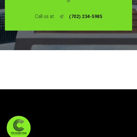
or
Call us at
(702) 234-5985