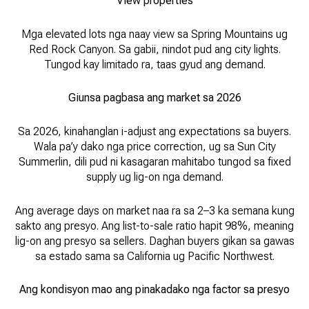
View properties
Mga elevated lots nga naay view sa Spring Mountains ug
Red Rock Canyon. Sa gabii, nindot pud ang city lights.
Tungod kay limitado ra, taas gyud ang demand.
Giunsa pagbasa ang market sa 2026
Sa 2026, kinahanglan i-adjust ang expectations sa buyers.
Wala pa’y dako nga price correction, ug sa Sun City
Summerlin, dili pud ni kasagaran mahitabo tungod sa fixed
supply ug lig-on nga demand.
Ang average days on market naa ra sa 2–3 ka semana kung
sakto ang presyo. Ang list-to-sale ratio hapit 98%, meaning
lig-on ang presyo sa sellers. Daghan buyers gikan sa gawas
sa estado sama sa California ug Pacific Northwest.
Ang kondisyon mao ang pinakadako nga factor sa presyo