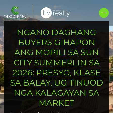
NGANO DAGHANG
BUYERS GIHAPON
ANG MOPILI SA SUN
CITY SUMMERLIN SA
2026: PRESYO, KLASE
SA BALAY, UG TINUOD
NGA KALAGAYAN SA
MARKET