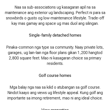
Naa sa sub-associations ug kasagaran apil na sa
maintenance ang exterior ug landscaping. Perfect ni para sa
snowbirds o gusto og low-maintenance lifestyle. Trade-off
kay mas gamay ang space ug mas duol ang silingan.
Single-family detached homes
Pinaka-common nga type sa community. Naay private lots,
garages, ug lain-lain nga floor plans gikan 1,200 hangtod
2,800 square feet. Mao ni kasagaran choice sa primary
residents.
Golf course homes
Mga balay nga naa sa kilid o atubangan sa golf course.
Nindot kaayo ang views ug lifestyle appeal. Kung golf ang
importante sa imong retirement, mao ni ang ideal choice.