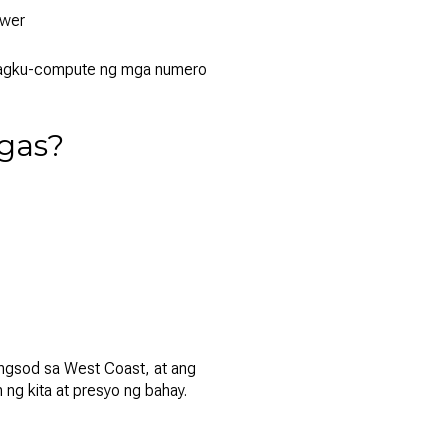
ower
g nagku-compute ng mga numero
gas?
ngsod sa West Coast, at ang
ng kita at presyo ng bahay.