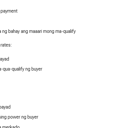
 payment
a ng bahay ang maaari mong ma-qualify
rates:
ayad
-qua-qualify ng buyer
bayad
sing power ng buyer
a merkado