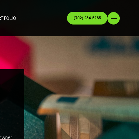
RTFOLIO
(702) 234-5985
T
eowner