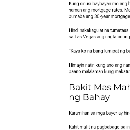
Kung sinusubaybayan mo ang h
naman ang mortgage rates. Mat
bumaba ang 30-year mortgage 
Hindi nakakagulat na tumataa
sa Las Vegas ang nagtatanong 
“Kaya ko na bang lumipat ng 
Himayin natin kung ano ang nan
paano malalaman kung makatuw
Bakit Mas Mah
ng Bahay
Karamihan sa mga buyer ay hind
Kahit maliit na pagbabago sa i