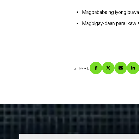
Magpababa ng iyong buwa
Magbigay-daan para ikaw a
SHARE