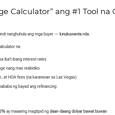
ge Calculator” ang #1 Tool na
indi nanghuhula ang mga buyer —
kinukuwenta nila.
lculator na:
 iba’t ibang interest rates
ge nang mas realistiko
e, at HOA fees (na karaniwan sa Las Vegas)
ababa ng bayad ang refinancing
.5%
ay maaaring magtipid ng
daan-daang dolyar bawat buwan