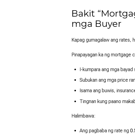
Bakit “Mortga
mga Buyer
Kapag gumagalaw ang rates, h
Pinapayagan ka ng mortgage ca
I-kumpara ang mga bayad sa
Subukan ang mga price ran
Isama ang buwis, insuranc
Tingnan kung paano makab
Halimbawa:
Ang pagbaba ng rate ng
0