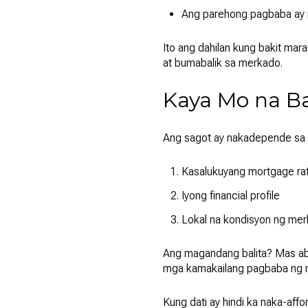
Ang parehong pagbaba ay
Ito ang dahilan kung bakit m
at bumabalik sa merkado.
Kaya Mo na Ba
Ang sagot ay nakadepende sa 
Kasalukuyang mortgage ra
Iyong financial profile
Lokal na kondisyon ng me
Ang magandang balita? Mas ab
mga kamakailang pagbaba ng ra
Kung dati ay hindi ka naka-aff