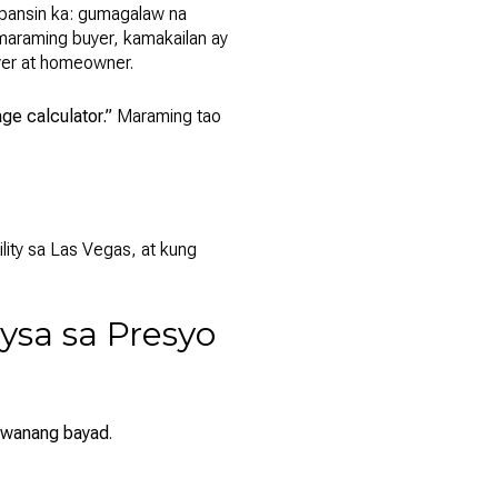
pansin ka: gumagalaw na
maraming buyer, kamakailan ay
yer at homeowner.
ge calculator.”
Maraming tao
lity sa Las Vegas, at kung
ysa sa Presyo
wanang bayad
.