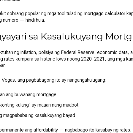
akit sobrang popular ng mga tool tulad ng
mortgage calculator
kap
 numero — hindi hula.
yayari sa Kasalukuyang Mortg
uhan ng inflation, polisiya ng Federal Reserve, economic data, 
ng rates kumpara sa historic lows noong 2020–2021, ang mga ka
pan.
s Vegas, ang pagbabagong ito ay nangangahulugang:
ran ang buwanang mortgage
“konting kulang” ay maaari nang maabot
ing magpababa ng kasalukuyang bayad
permanente ang affordability — nagbabago ito kasabay ng rates.