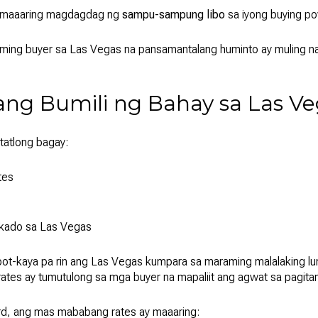
 maaaring magdagdag ng
sampu-sampung libo
sa iyong buying p
araming buyer sa Las Vegas na pansamantalang huminto ay mulin
ng Bumili ng Bahay sa Las Ve
tatlong bagay:
tes
rkado sa Las Vegas
ot-kaya pa rin ang Las Vegas kumpara sa maraming malalaking lu
tes ay tumutulong sa mga buyer na mapaliit ang agwat sa pagitan 
ord, ang mas mababang rates ay maaaring: