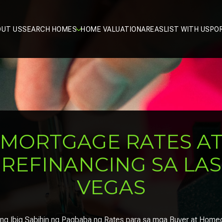
OUT US
SEARCH HOMES
HOME VALUATION
AREAS
LIST WITH US
PO
MORTGAGE RATES A
REFINANCING SA LAS
VEGAS
ng Ibig Sabihin ng Pagbaba ng Rates para sa mga Buyer at Hom