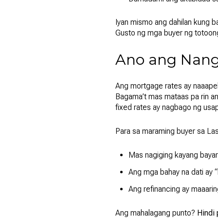
Iyan mismo ang dahilan kung b
Gusto ng mga buyer ng totoong
Ano ang Nang
Ang mortgage rates ay naaapekt
Bagama’t mas mataas pa rin a
fixed rates ay nagbago ng usa
Para sa maraming buyer sa La
Mas nagiging kayang baya
Ang mga bahay na dati ay 
Ang refinancing ay maaar
Ang mahalagang punto?
Hindi 