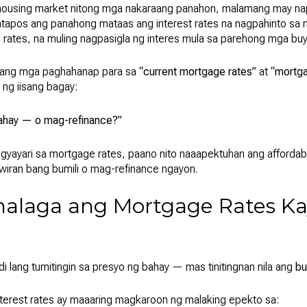
ousing market nitong mga nakaraang panahon, malamang may na
apos ang panahong mataas ang interest rates na nagpahinto sa 
rates, na muling nagpasigla ng interes mula sa parehong mga bu
s ang mga paghahanap para sa
“current mortgage rates”
at
“mortga
ng iisang bagay:
bahay — o mag-refinance?”
gyayari sa mortgage rates, paano nito naaapektuhan ang affordabi
iran bang bumili o mag-refinance ngayon.
alaga ang Mortgage Rates Ka
i lang tumitingin sa presyo ng bahay — mas tinitingnan nila ang
bu
nterest rates ay maaaring magkaroon ng malaking epekto sa: