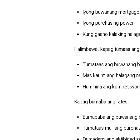
Iyong buwanang mortgage
Iyong purchasing power
Kung gaano kalaking halag
Halimbawa, kapag
tumaas
ang 
Tumataas ang buwanang b
Mas kaunti ang halagang na
Humihina ang kompetisyon
Kapag
bumaba
ang rates:
Bumababa ang buwanang 
Tumataas muli ang purcha
Dumadami ang aktibidad s