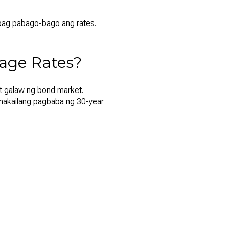
ag pabago-bago ang rates.
age Rates?
at galaw ng bond market.
makailang pagbaba ng 30-year