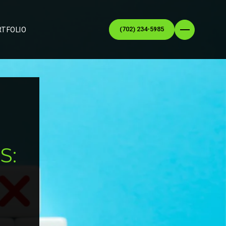
RTFOLIO
(702) 234-5985
S: