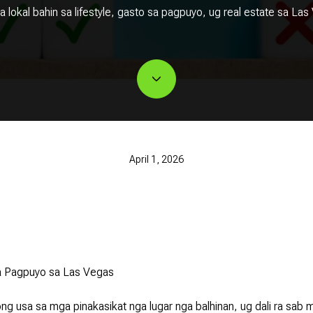
a lokal bahin sa lifestyle, gasto sa pagpuyo, ug real estate sa La
April 1, 2026
a Pagpuyo sa Las Vegas
ng usa sa mga pinakasikat nga lugar nga balhinan, ug dali ra sab