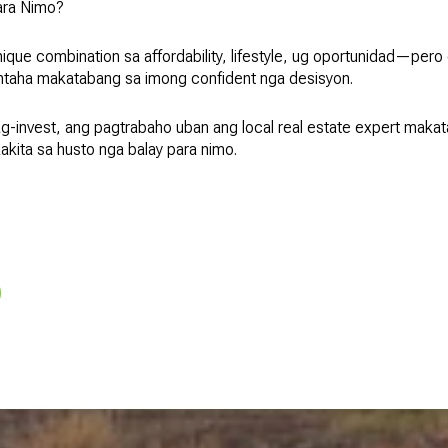
ara Nimo?
ue combination sa affordability, lifestyle, ug oportunidad—pero di
ntaha makatabang sa imong confident nga desisyon.
g-invest, ang pagtrabaho uban ang local real estate expert maka
ita sa husto nga balay para nimo.