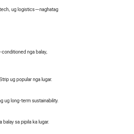
 tech, ug logistics—naghatag
r-conditioned nga balay,
trip ug popular nga lugar.
ug long-term sustainability.
alay sa pipila ka lugar.