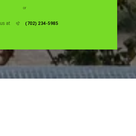
or
 us at
(702) 234-5985