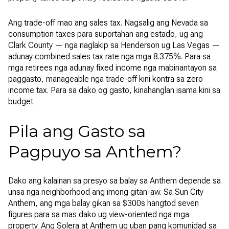
Ang trade-off mao ang sales tax. Nagsalig ang Nevada sa
consumption taxes para suportahan ang estado, ug ang
Clark County — nga naglakip sa Henderson ug Las Vegas —
adunay combined sales tax rate nga mga 8.375%. Para sa
mga retirees nga adunay fixed income nga mabinantayon sa
paggasto, manageable nga trade-off kini kontra sa zero
income tax. Para sa dako og gasto, kinahanglan isama kini sa
budget.
Pila ang Gasto sa
Pagpuyo sa Anthem?
Dako ang kalainan sa presyo sa balay sa Anthem depende sa
unsa nga neighborhood ang imong gitan-aw. Sa Sun City
Anthem, ang mga balay gikan sa $300s hangtod seven
figures para sa mas dako ug view-oriented nga mga
property. Ang Solera at Anthem ug uban pang komunidad sa