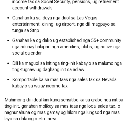
income tax sa Social Security, pensions, ug retirement
account withdrawals
Ganahan ka sa ideya nga duol sa Las Vegas
entertainment, dining, ug airport, nga dili magpuyo sa
tunga sa Strip
Ganahan ka og dako ug established nga 55+ community
nga adunay halapad nga amenities, clubs, ug active nga
social calendar
Dili ka maguol sa init nga ting-init kabaylo sa malumo nga
ting-tugnaw ug daghang init sa adlaw
Komportable ka sa mas taas nga sales tax sa Nevada
kabaylo sa walay income tax
Mahimong dili ideal kini kung sensitibo ka sa grabe nga init sa
ting-init, ganahan molikay sa mas taas nga local sales tax, o
naghunahuna og mas gamay ug hilom nga lungsod nga mas
layo sa dakong metro area.