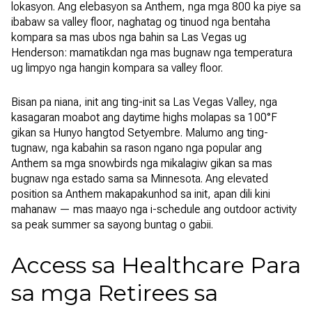
lokasyon. Ang elebasyon sa Anthem, nga mga 800 ka piye sa
ibabaw sa valley floor, naghatag og tinuod nga bentaha
kompara sa mas ubos nga bahin sa Las Vegas ug
Henderson: mamatikdan nga mas bugnaw nga temperatura
ug limpyo nga hangin kompara sa valley floor.
Bisan pa niana, init ang ting-init sa Las Vegas Valley, nga
kasagaran moabot ang daytime highs molapas sa 100°F
gikan sa Hunyo hangtod Setyembre. Malumo ang ting-
tugnaw, nga kabahin sa rason ngano nga popular ang
Anthem sa mga snowbirds nga mikalagiw gikan sa mas
bugnaw nga estado sama sa Minnesota. Ang elevated
position sa Anthem makapakunhod sa init, apan dili kini
mahanaw — mas maayo nga i-schedule ang outdoor activity
sa peak summer sa sayong buntag o gabii.
Access sa Healthcare Para
sa mga Retirees sa