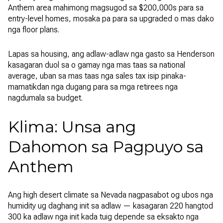
Anthem area mahimong magsugod sa $200,000s para sa
entry-level homes, mosaka pa para sa upgraded o mas dako
nga floor plans.
Lapas sa housing, ang adlaw-adlaw nga gasto sa Henderson
kasagaran duol sa o gamay nga mas taas sa national
average, uban sa mas taas nga sales tax isip pinaka-
mamatikdan nga dugang para sa mga retirees nga
nagdumala sa budget.
Klima: Unsa ang
Dahomon sa Pagpuyo sa
Anthem
Ang high desert climate sa Nevada nagpasabot og ubos nga
humidity ug daghang init sa adlaw — kasagaran 220 hangtod
300 ka adlaw nga init kada tuig depende sa eksakto nga