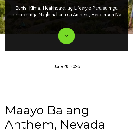
Buhis, Klima, Healthcare, ug Lifestyle Para sa mga
Retirees nga Naghunahuna sa Anthem, Henderson NV
June 20, 2026
Maayo Ba ang
Anthem, Nevada