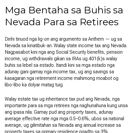
Mga Bentaha sa Buhis sa
Nevada Para sa Retirees
Dinhi tinuod nga lig-on ang argumento sa Anthem — ug sa
Nevada sa kinatibuk-an. Walay state income tax ang Nevada.
Nagpasabot kini nga ang Social Security benefits, pension
income, ug withdrawals gikan sa IRAs ug 401(k)s walay
buhis sa lebel sa estado. Itandi kini sa mga estado nga
adunay gani gamay nga income tax, ug ang savings sa
kasagaran nga retirement income mahimong moabot og
libo-libo ka dolyar matag tuig.
Walay estate tax ug inheritance tax pud ang Nevada, nga
importante para sa mga retirees nga naghunahuna kung unsa
ang ipasa nila. Gamay pud ang property taxes, adunay
average effective rate nga mga 0.5–0.6%, ubos sa national
average, ug gilimitahan sa Nevada ang annual increase sa
property taxes sa primary residence ngadto sa 3%.