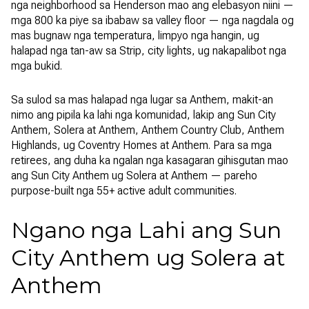
nga neighborhood sa Henderson mao ang elebasyon niini —
mga 800 ka piye sa ibabaw sa valley floor — nga nagdala og
mas bugnaw nga temperatura, limpyo nga hangin, ug
halapad nga tan-aw sa Strip, city lights, ug nakapalibot nga
mga bukid.
Sa sulod sa mas halapad nga lugar sa Anthem, makit-an
nimo ang pipila ka lahi nga komunidad, lakip ang Sun City
Anthem, Solera at Anthem, Anthem Country Club, Anthem
Highlands, ug Coventry Homes at Anthem. Para sa mga
retirees, ang duha ka ngalan nga kasagaran gihisgutan mao
ang Sun City Anthem ug Solera at Anthem — pareho
purpose-built nga 55+ active adult communities.
Ngano nga Lahi ang Sun
City Anthem ug Solera at
Anthem