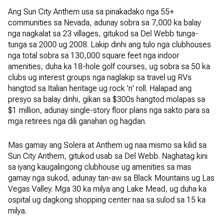
Ang Sun City Anthem usa sa pinakadako nga 55+
communities sa Nevada, adunay sobra sa 7,000 ka balay
nga nagkalat sa 23 villages, gitukod sa Del Webb tunga-
tunga sa 2000 ug 2008. Lakip dinhi ang tulo nga clubhouses
nga total sobra sa 130,000 square feet nga indoor
amenities, duha ka 18-hole golf courses, ug sobra sa 50 ka
clubs ug interest groups nga naglakip sa travel ug RVs
hangtod sa Italian heritage ug rock 'n' roll. Halapad ang
presyo sa balay dinhi, gikan sa $300s hangtod molapas sa
$1 million, adunay single-story floor plans nga sakto para sa
mga retirees nga dili ganahan og hagdan.
Mas gamay ang Solera at Anthem ug naa mismo sa kilid sa
Sun City Anthem, gitukod usab sa Del Webb. Naghatag kini
sa iyang kaugalingong clubhouse ug amenities sa mas
gamay nga sukod, adunay tan-aw sa Black Mountains ug Las
Vegas Valley. Mga 30 ka milya ang Lake Mead, ug duha ka
ospital ug dagkong shopping center naa sa sulod sa 15 ka
milya.