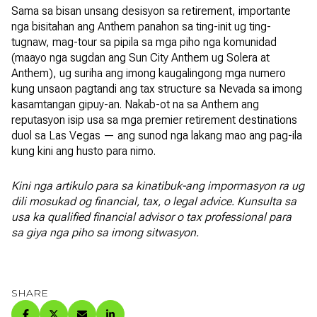
Sama sa bisan unsang desisyon sa retirement, importante
nga bisitahan ang Anthem panahon sa ting-init ug ting-
tugnaw, mag-tour sa pipila sa mga piho nga komunidad
(maayo nga sugdan ang Sun City Anthem ug Solera at
Anthem), ug suriha ang imong kaugalingong mga numero
kung unsaon pagtandi ang tax structure sa Nevada sa imong
kasamtangan gipuy-an. Nakab-ot na sa Anthem ang
reputasyon isip usa sa mga premier retirement destinations
duol sa Las Vegas — ang sunod nga lakang mao ang pag-ila
kung kini ang husto para nimo.
Kini nga artikulo para sa kinatibuk-ang impormasyon ra ug
dili mosukad og financial, tax, o legal advice. Kunsulta sa
usa ka qualified financial advisor o tax professional para
sa giya nga piho sa imong sitwasyon.
SHARE