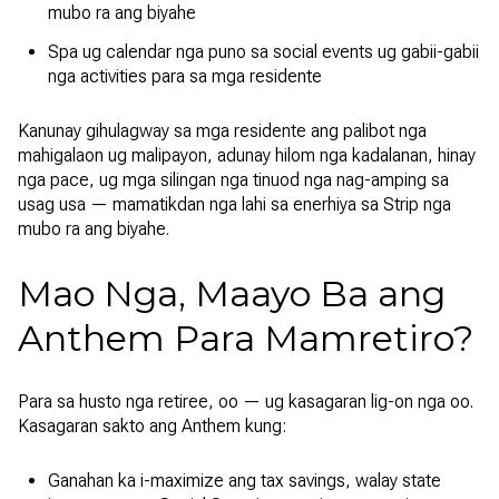
mubo ra ang biyahe
Spa ug calendar nga puno sa social events ug gabii-gabii
nga activities para sa mga residente
Kanunay gihulagway sa mga residente ang palibot nga
mahigalaon ug malipayon, adunay hilom nga kadalanan, hinay
nga pace, ug mga silingan nga tinuod nga nag-amping sa
usag usa — mamatikdan nga lahi sa enerhiya sa Strip nga
mubo ra ang biyahe.
Mao Nga, Maayo Ba ang
Anthem Para Mamretiro?
Para sa husto nga retiree, oo — ug kasagaran lig-on nga oo.
Kasagaran sakto ang Anthem kung:
Ganahan ka i-maximize ang tax savings, walay state