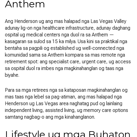
Anthem
Ang Henderson ug ang mas halapad nga Las Vegas Valley
adunay lig-on nga healthcare infrastructure, adunay daghang
ospital ug medical centers nga duol ra sa Anthem —
kasagaran sa sulod sa 15 ka milya. Usa kini sa praktikal nga
bentaha sa pagpili og established ug well-connected nga
komunidad sama sa Anthem kompara sa mas remote nga
retirement spot: ang specialist care, urgent care, ug access
sa ospital duol ra imbes nga magkinahanglan og taas nga
biyahe.
Para sa mga retirees nga sa kataposan magkinahanglan og
mas taas nga lebel sa pag-atiman, ang mas halapad nga
Henderson ug Las Vegas area naghatag pud og lainlaing
independent living, assisted living, ug memory care options
samtang nagbag-o ang mga kinahanglanon.
Lifestyle ug mga Buhaton