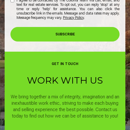
I agree to be contacted by The Colonia Team via call, email, and
text for real estate services. To opt out, you can reply 'stop' at any
time or reply 'help' for assistance. You can also click the
unsubscribe link in the emails. Message and data rates may apply.
Message frequency may vary.
Privacy Policy
.
SUBSCRIBE
GET IN TOUCH
WORK WITH US
We bring together a mix of integrity, imagination and an
inexhaustible work ethic, striving to make each buying
and selling experience the best possible.
Contact us
today to find out how we can be of assistance to you!