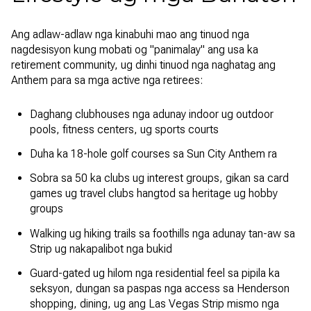
Ang adlaw-adlaw nga kinabuhi mao ang tinuod nga
nagdesisyon kung mobati og "panimalay" ang usa ka
retirement community, ug dinhi tinuod nga naghatag ang
Anthem para sa mga active nga retirees:
Daghang clubhouses nga adunay indoor ug outdoor
pools, fitness centers, ug sports courts
Duha ka 18-hole golf courses sa Sun City Anthem ra
Sobra sa 50 ka clubs ug interest groups, gikan sa card
games ug travel clubs hangtod sa heritage ug hobby
groups
Walking ug hiking trails sa foothills nga adunay tan-aw sa
Strip ug nakapalibot nga bukid
Guard-gated ug hilom nga residential feel sa pipila ka
seksyon, dungan sa paspas nga access sa Henderson
shopping, dining, ug ang Las Vegas Strip mismo nga