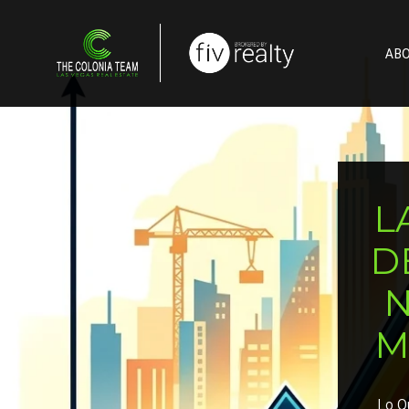
AB
L
D
N
M
Lo Q