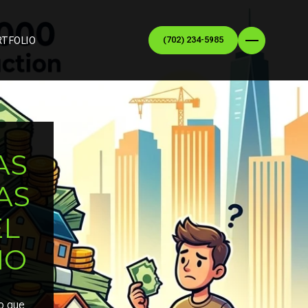
RTFOLIO
(702) 234-5985
AS
AS
EL
IO
o que