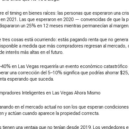
re el timing en bienes raíces: las personas que esperaron una cri
n 2021. Las que esperaron en 2020 — convencidas de que la pa
 dispararon un 25% en 12 meses mientras permanecían al margen
tres cosas está ocurriendo: estás pagando renta que no genera n
disponible a medida que más compradores regresan al mercado, o
e interés más altas en el futuro.
–40% en Las Vegas requeriría un evento económico catastrófico 
erar una corrección del 5–10% significa que podrías ahorrar $25
enta esperando que suceda.
mpradores Inteligentes en Las Vegas Ahora Mismo
nando en el mercado actual no son los que esperan condiciones 
ien y actúan cuando aparece la propiedad correcta.
 tienen una ventaja que no tenían desde 2019. Los vendedores e