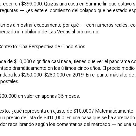
parecen en $399,000. Quizás una casa en Summerlin que estuvo 
 preguntas — ¿es este el comienzo del colapso que he estado es
te vamos a mostrar exactamente por qué — con números reales, con
mercado inmobiliario de Las Vegas ahora mismo.
ontexto: Una Perspectiva de Cinco Años
da de $10,000 significa casi nada, tienes que ver el panorama co
ado dramáticamente en los últimos cinco años. El precio medio d
ondaba los $260,000–$280,000 en 2019. En el punto más alto de
postales.
$200,000 en valor en apenas 36 meses.
texto, ¿qué representa un ajuste de $10,000? Matemáticamente,
n precio de lista de $410,000. En una casa que se ha apreciad
edor recalibrando según los comentarios del mercado — no una s