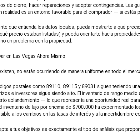
tos de cierre, hacer reparaciones y aceptar contingencias. Las gu
 realidad es un entorno favorable para el comprador — si estás 
ente que entienda los datos locales, pueda mostrarte a qué preci
qué precio estaban listadas) y pueda orientarte hacia propiedade
 no un problema con la propiedad.
var en Las Vegas Ahora Mismo
existen, no están ocurriendo de manera uniforme en todo el merc
 códigos postales como 89110, 89115 y 89031 siguen teniendo un
zos e inversores sigue siendo alto. El inventario de rango medio
rto ablandamiento — lo que representa una oportunidad real pa
l inventario de lujo por encima de $700,000 ha experimentado los 
ble a los cambios en las tasas de interés y a la incertidumbre e
ta a tus objetivos es exactamente el tipo de análisis que propo