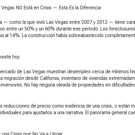
 Vegas NO Está en Crisis — Esta Es la Diferencia
ria — como la que vivió Las Vegas entre 2007 y 2012 — tiene cara
ron entre un 50% y un 60% durante ese período. Los foreclosures
si al 14%. La construcción había sobreabastecido completamente
xiste hoy.
 mercado de Las Vegas muestran desempleo cerca de mínimos hist
la migración desde California, inventario de viviendas extremada
inversores. No hay ninguna oleada de propiedades en dificultades
as reducciones de precio como evidencia de una crisis, o están m
dividuales para ajustarlos a una narrativa. El panorama general cue
 una Crisis que No Va a Llegar