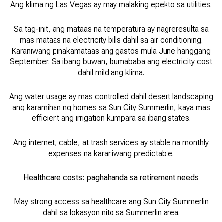
Ang klima ng Las Vegas ay may malaking epekto sa utilities.
Sa tag-init, ang mataas na temperatura ay nagreresulta sa
mas mataas na electricity bills dahil sa air conditioning.
Karaniwang pinakamataas ang gastos mula June hanggang
September. Sa ibang buwan, bumababa ang electricity cost
dahil mild ang klima.
Ang water usage ay mas controlled dahil desert landscaping
ang karamihan ng homes sa Sun City Summerlin, kaya mas
efficient ang irrigation kumpara sa ibang states.
Ang internet, cable, at trash services ay stable na monthly
expenses na karaniwang predictable.
Healthcare costs: paghahanda sa retirement needs
May strong access sa healthcare ang Sun City Summerlin
dahil sa lokasyon nito sa Summerlin area.