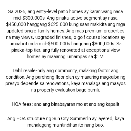
Sa 2026, ang entry-level patio homes ay karaniwang nasa
mid-$300,000s. Ang pinaka-active segment ay nasa
$450,000 hanggang $625,000 kung saan makikita ang mga
updated single-family homes. Ang mas premium properties
na may views, upgraded finishes, o golf course locations ay
umaabot mula mid-$600,000s hanggang $800,000s. Sa
pinaka-top tier, ang fully renovated at exceptional view
homes ay maaaring lumampas sa $1M.
Dahil resale-only ang community, malaking factor ang
condition. Ang parehong floor plan ay maaaring magkaiba ng
presyo depende sa renovations, kaya mahalaga ang maayos
na property evaluation bago bumili.
HOA fees: ano ang binabayaran mo at ano ang kapalit
Ang HOA structure ng Sun City Summerlin ay layered, kaya
mahalagang maintindihan ito nang buo.