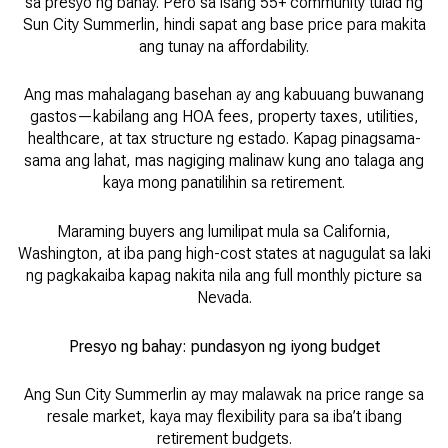
sa presyo ng bahay. Pero sa isang 55+ community tulad ng
Sun City Summerlin, hindi sapat ang base price para makita
ang tunay na affordability.
Ang mas mahalagang basehan ay ang kabuuang buwanang
gastos—kabilang ang HOA fees, property taxes, utilities,
healthcare, at tax structure ng estado. Kapag pinagsama-
sama ang lahat, mas nagiging malinaw kung ano talaga ang
kaya mong panatilihin sa retirement.
Maraming buyers ang lumilipat mula sa California,
Washington, at iba pang high-cost states at nagugulat sa laki
ng pagkakaiba kapag nakita nila ang full monthly picture sa
Nevada.
Presyo ng bahay: pundasyon ng iyong budget
Ang Sun City Summerlin ay may malawak na price range sa
resale market, kaya may flexibility para sa iba’t ibang
retirement budgets.