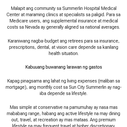
Malapit ang community sa Summerlin Hospital Medical
Center at maraming clinics at specialists sa paligid. Para sa
Medicare users, ang supplemental insurance at medical
costs sa Nevada ay generally aligned sa national averages.
Karaniwang nagba-budget ang retirees para sa insurance,
prescriptions, dental, at vision care depende sa kanilang
health situation.
Kabuuang buwanang larawan ng gastos
Kapag pinagsama ang lahat ng living expenses (maliban sa
mortgage), ang monthly cost sa Sun City Summerlin ay nag-
iiba depende sa lifestyle.
Mas simple at conservative na pamumuhay ay nasa mas
mababang range, habang ang active lifestyle na may dining
out, travel, at recreation ay mas mataas. Ang premium
lifestyle na may frequent travel at higher discretionary