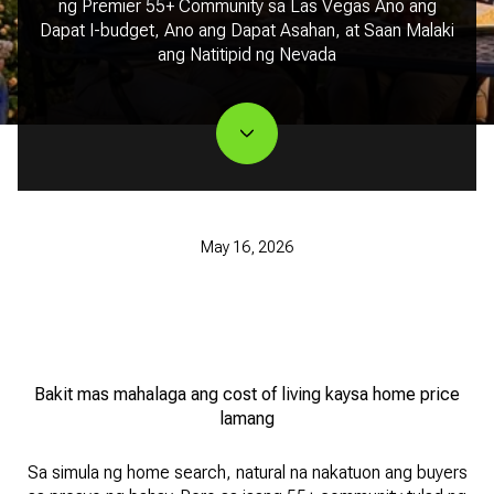
ng Premier 55+ Community sa Las Vegas Ano ang
Dapat I-budget, Ano ang Dapat Asahan, at Saan Malaki
ang Natitipid ng Nevada
May 16, 2026
Bakit mas mahalaga ang cost of living kaysa home price
lamang
Sa simula ng home search, natural na nakatuon ang buyers