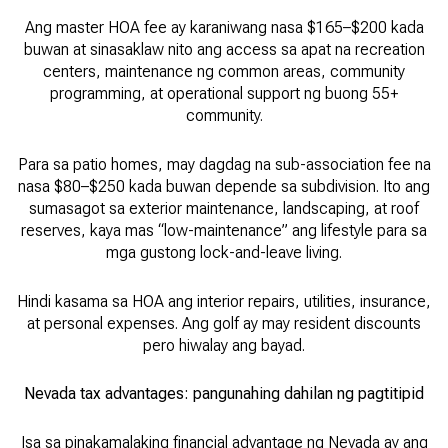
Ang master HOA fee ay karaniwang nasa $165–$200 kada
buwan at sinasaklaw nito ang access sa apat na recreation
centers, maintenance ng common areas, community
programming, at operational support ng buong 55+
community.
Para sa patio homes, may dagdag na sub-association fee na
nasa $80–$250 kada buwan depende sa subdivision. Ito ang
sumasagot sa exterior maintenance, landscaping, at roof
reserves, kaya mas “low-maintenance” ang lifestyle para sa
mga gustong lock-and-leave living.
Hindi kasama sa HOA ang interior repairs, utilities, insurance,
at personal expenses. Ang golf ay may resident discounts
pero hiwalay ang bayad.
Nevada tax advantages: pangunahing dahilan ng pagtitipid
Isa sa pinakamalaking financial advantage ng Nevada ay ang