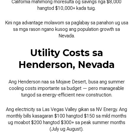
California mahimong moresulta og savings nga $8,000
hangtod $10,000+ kada tuig.
Kini nga advantage molawom sa paglabay sa panahon ug usa
sa mga rason ngano kusog ang population growth sa
Nevada.
Utility Costs sa
Henderson, Nevada
Ang Henderson naa sa Mojave Desert, busa ang summer
cooling costs importante sa budget — pero manageable
tungod sa energy-efficient new construction.
Ang electricity sa Las Vegas Valley gikan sa NV Energy. Ang
monthly bills kasagaran $100 hangtod $150 sa mild months
ug moabot $200 hangtod $300+ sa peak summer months
(July ug August).