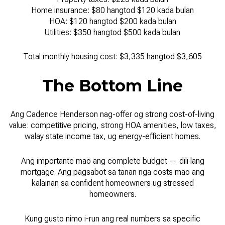
Home insurance: $80 hangtod $120 kada bulan
HOA: $120 hangtod $200 kada bulan
Utilities: $350 hangtod $500 kada bulan
Total monthly housing cost: $3,335 hangtod $3,605
The Bottom Line
Ang Cadence Henderson nag-offer og strong cost-of-living
value: competitive pricing, strong HOA amenities, low taxes,
walay state income tax, ug energy-efficient homes.
Ang importante mao ang complete budget — dili lang
mortgage. Ang pagsabot sa tanan nga costs mao ang
kalainan sa confident homeowners ug stressed
homeowners.
Kung gusto nimo i-run ang real numbers sa specific