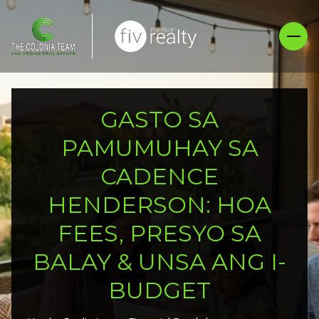
GASTO SA
PAMUMUHAY SA
CADENCE
HENDERSON: HOA
FEES, PRESYO SA
BALAY & UNSA ANG I-
BUDGET