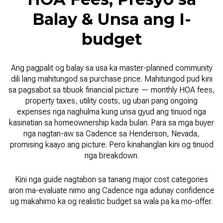
Balay & Unsa ang I-
budget
Ang pagpalit og balay sa usa ka master-planned community
dili lang mahitungod sa purchase price. Mahitungod pud kini
sa pagsabot sa tibuok financial picture — monthly HOA fees,
property taxes, utility costs, ug uban pang ongoing
expenses nga naghulma kung unsa gyud ang tinuod nga
kasinatian sa homeownership kada bulan. Para sa mga buyer
nga nagtan-aw sa Cadence sa Henderson, Nevada,
promising kaayo ang picture. Pero kinahanglan kini og tinuod
nga breakdown.
Kini nga guide nagtabon sa tanang major cost categories
aron ma-evaluate nimo ang Cadence nga adunay confidence
ug makahimo ka og realistic budget sa wala pa ka mo-offer.