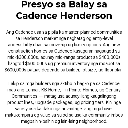
Presyo sa Balay sa
Cadence Henderson
Ang Cadence usa sa pipila ka master-planned communities
sa Henderson market nga naghatag og entry-level
accessibility uban sa move-up ug luxury options. Ang new
construction homes sa Cadence kasagaran nagsugod sa
mid-$300,000s, adunay mid-range product sa $400,000s
hangtod $500,000s ug premium inventory nga moabot sa
$600,000s pataas depende sa builder, lot size, ug floor plan.
Lakip sa mga builders nga aktibo o bag-o pa sa Cadence
mao ang Lennar, KB Home, Tri Pointe Homes, ug Century
Communities — matag usa adunay ilang kaugalingong
product lines, upgrade packages, ug pricing tiers. Kini nga
variety usa ka dako nga advantage: ang mga buyer
makakompara og value sa sulod sa usa ka community imbes
magbalhin-balhin og lain-laing neighborhood.