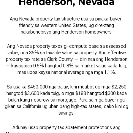
Henderson, Nevada
Ang Nevada property tax structure usa sa pinaka-buyer-
friendly sa western United States, ug direktang
nakabenepisyo ang Henderson homeowners.
Ang Nevada property taxes gi-compute base sa assessed
value, nga 35% sa taxable value sa property. Ang effective
property tax rate sa Clark County — diin naa ang Henderson
— kasagaran 0.5% hangtod 0.8% sa market value kada tuig,
mas ubos kaysa national average nga mga 1.1%.
Sa usa ka $450,000 nga balay, kini moabot og mga $2,250
hangtod $3,600 kada tuig, o mga $188 hangtod $300 kada
bulan kung i-escrow sa mortgage. Para sa mga buyer nga
gikan sa California ug uban pang high-tax states, dako kini og
savings.
Adunay usab property tax abatement protections ang