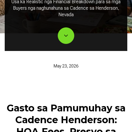
Usa ka Realistic nga Financial Breakdown para sa mga
Buyers nga naghunahuna sa Cadence sa Henderson,
Nevada
May 23, 2026
Gasto sa Pamumuhay sa
Cadence Henderson:
HOA Fees, Presyo sa