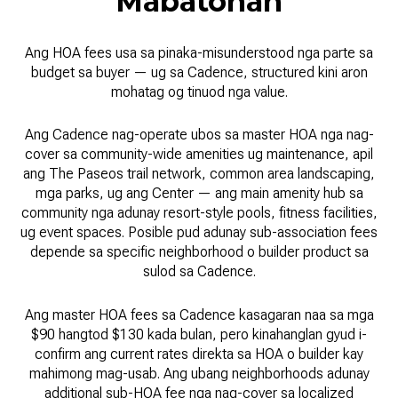
Mabatonan
Ang HOA fees usa sa pinaka-misunderstood nga parte sa
budget sa buyer — ug sa Cadence, structured kini aron
mohatag og tinuod nga value.
Ang Cadence nag-operate ubos sa master HOA nga nag-
cover sa community-wide amenities ug maintenance, apil
ang The Paseos trail network, common area landscaping,
mga parks, ug ang Center — ang main amenity hub sa
community nga adunay resort-style pools, fitness facilities,
ug event spaces. Posible pud adunay sub-association fees
depende sa specific neighborhood o builder product sa
sulod sa Cadence.
Ang master HOA fees sa Cadence kasagaran naa sa mga
$90 hangtod $130 kada bulan, pero kinahanglan gyud i-
confirm ang current rates direkta sa HOA o builder kay
mahimong mag-usab. Ang ubang neighborhoods adunay
additional sub-HOA fee nga nag-cover sa localized