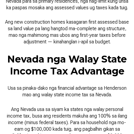
Nevada para sa primary residences, nga nag-limit kung unsa
ka paspas mosaka ang assessed values ug taxes kada tuig.
Ang new construction homes kasagaran first assessed base
sa land value pa lang hangtod ma-complete ang structure,
mao nga mahimong mas ubos ang first-year taxes before
adjustment — kinahanglan i-apil sa budget.
Nevada nga Walay State
Income Tax Advantage
Usa sa pinaka-dako nga financial advantage sa Henderson
mao ang walay state income tax sa Nevada.
Ang Nevada usa sa siyam ka states nga walay personal
income tax, busa ang residents makuha ang 100% sa ilang
income (minus federal taxes). Para sa household nga mo-
earn og $100,000 kada tuig, ang pagbalhin gikan sa