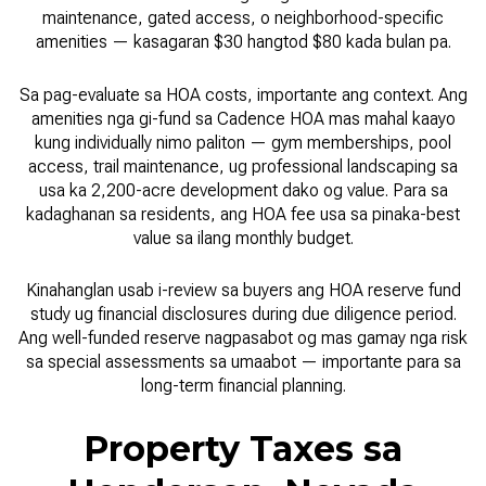
maintenance, gated access, o neighborhood-specific
amenities — kasagaran $30 hangtod $80 kada bulan pa.
Sa pag-evaluate sa HOA costs, importante ang context. Ang
amenities nga gi-fund sa Cadence HOA mas mahal kaayo
kung individually nimo paliton — gym memberships, pool
access, trail maintenance, ug professional landscaping sa
usa ka 2,200-acre development dako og value. Para sa
kadaghanan sa residents, ang HOA fee usa sa pinaka-best
value sa ilang monthly budget.
Kinahanglan usab i-review sa buyers ang HOA reserve fund
study ug financial disclosures during due diligence period.
Ang well-funded reserve nagpasabot og mas gamay nga risk
sa special assessments sa umaabot — importante para sa
long-term financial planning.
Property Taxes sa