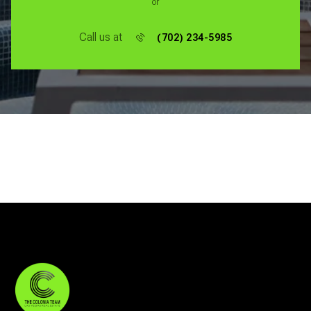
or
Call us at
(702) 234-5985