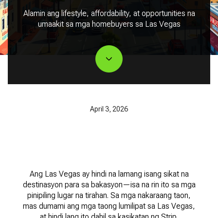
Alamin ang lifestyle, affordability, at opportunities na
umaakit sa mga homebuyers sa Las Vegas
April 3, 2026
Ang Las Vegas ay hindi na lamang isang sikat na
destinasyon para sa bakasyon—isa na rin ito sa mga
pinipiling lugar na tirahan. Sa mga nakaraang taon,
mas dumami ang mga taong lumilipat sa Las Vegas,
at hindi lang ito dahil sa kasikatan ng Strip.