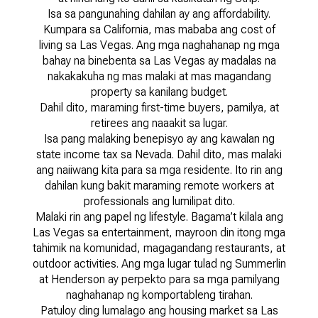
Isa sa pangunahing dahilan ay ang affordability.
Kumpara sa California, mas mababa ang cost of
living sa Las Vegas. Ang mga naghahanap ng mga
bahay na binebenta sa Las Vegas ay madalas na
nakakakuha ng mas malaki at mas magandang
property sa kanilang budget.
Dahil dito, maraming first-time buyers, pamilya, at
retirees ang naaakit sa lugar.
Isa pang malaking benepisyo ay ang kawalan ng
state income tax sa Nevada. Dahil dito, mas malaki
ang naiiwang kita para sa mga residente. Ito rin ang
dahilan kung bakit maraming remote workers at
professionals ang lumilipat dito.
Malaki rin ang papel ng lifestyle. Bagama’t kilala ang
Las Vegas sa entertainment, mayroon din itong mga
tahimik na komunidad, magagandang restaurants, at
outdoor activities. Ang mga lugar tulad ng Summerlin
at Henderson ay perpekto para sa mga pamilyang
naghahanap ng komportableng tirahan.
Patuloy ding lumalago ang housing market sa Las