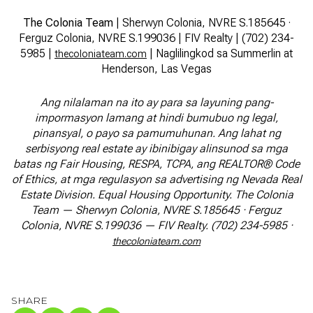
The Colonia Team
| Sherwyn Colonia, NVRE S.185645 ·
Ferguz Colonia, NVRE S.199036 | FIV Realty | (702) 234-
5985 |
| Naglilingkod sa Summerlin at
thecoloniateam.com
Henderson, Las Vegas
Ang nilalaman na ito ay para sa layuning pang-
impormasyon lamang at hindi bumubuo ng legal,
pinansyal, o payo sa pamumuhunan. Ang lahat ng
serbisyong real estate ay ibinibigay alinsunod sa mga
batas ng Fair Housing, RESPA, TCPA, ang REALTOR® Code
of Ethics, at mga regulasyon sa advertising ng Nevada Real
Estate Division. Equal Housing Opportunity. The Colonia
Team — Sherwyn Colonia, NVRE S.185645 · Ferguz
Colonia, NVRE S.199036 — FIV Realty. (702) 234-5985 ·
thecoloniateam.com
SHARE