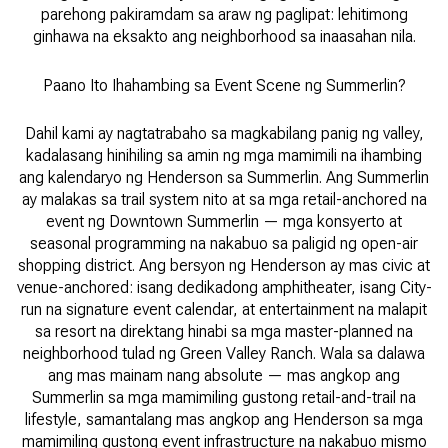
parehong pakiramdam sa araw ng paglipat: lehitimong
ginhawa na eksakto ang neighborhood sa inaasahan nila.
Paano Ito Ihahambing sa Event Scene ng Summerlin?
Dahil kami ay nagtatrabaho sa magkabilang panig ng valley,
kadalasang hinihiling sa amin ng mga mamimili na ihambing
ang kalendaryo ng Henderson sa Summerlin. Ang Summerlin
ay malakas sa trail system nito at sa mga retail-anchored na
event ng Downtown Summerlin — mga konsyerto at
seasonal programming na nakabuo sa paligid ng open-air
shopping district. Ang bersyon ng Henderson ay mas civic at
venue-anchored: isang dedikadong amphitheater, isang City-
run na signature event calendar, at entertainment na malapit
sa resort na direktang hinabi sa mga master-planned na
neighborhood tulad ng Green Valley Ranch. Wala sa dalawa
ang mas mainam nang absolute — mas angkop ang
Summerlin sa mga mamimiling gustong retail-and-trail na
lifestyle, samantalang mas angkop ang Henderson sa mga
mamimiling gustong event infrastructure na nakabuo mismo