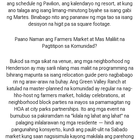
ang schedule ng Pavilion, ang kalendaryo ng resort, at kung
ano talaga ang isang limang-minutong biyahe sa isang gabi
ng Martes. Binabago nito ang pananaw ng mga tao sa isang
desisyon na higit pa sa square footage.
Paano Naman ang Farmers Market at Mas Maliliit na
Pagtitipon sa Komunidad?
Bukod sa mga sikat na venue, ang mga neighborhood ng
Henderson ay may sarili nilang mas maliit na programming na
bihirang mapunta sa isang relocation guide pero nagbabago
rin ng araw-araw na buhay. Ang Green Valley Ranch at
katulad na master-planned na komunidad ay regular na nag-
hho-host ng farmers market, holiday celebrations, at
neighborhood block parties na inayos sa pamamagitan ng
HOA at city parks partnerships. Ito ang mga event na
bumubuo sa pakiramdam na "kilala ng lahat ang lahat" na
palaging inilalarawan ng mga residente — hindi ang
pangunahing konsyerto, kundi ang paulit-ulit na Sabado
market kung saan nagsisimula kayong makilala ang parehong