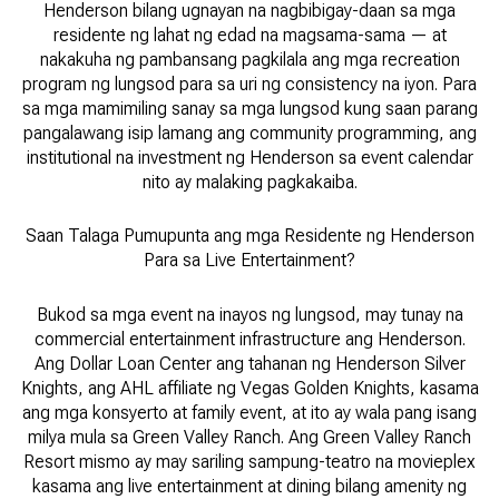
Henderson bilang ugnayan na nagbibigay-daan sa mga
residente ng lahat ng edad na magsama-sama — at
nakakuha ng pambansang pagkilala ang mga recreation
program ng lungsod para sa uri ng consistency na iyon. Para
sa mga mamimiling sanay sa mga lungsod kung saan parang
pangalawang isip lamang ang community programming, ang
institutional na investment ng Henderson sa event calendar
nito ay malaking pagkakaiba.
Saan Talaga Pumupunta ang mga Residente ng Henderson
Para sa Live Entertainment?
Bukod sa mga event na inayos ng lungsod, may tunay na
commercial entertainment infrastructure ang Henderson.
Ang Dollar Loan Center ang tahanan ng Henderson Silver
Knights, ang AHL affiliate ng Vegas Golden Knights, kasama
ang mga konsyerto at family event, at ito ay wala pang isang
milya mula sa Green Valley Ranch. Ang Green Valley Ranch
Resort mismo ay may sariling sampung-teatro na movieplex
kasama ang live entertainment at dining bilang amenity ng