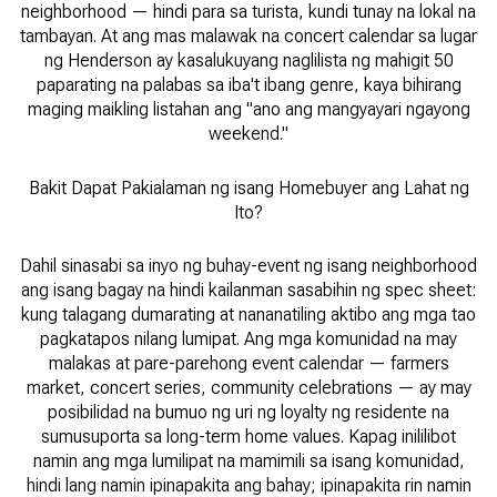
neighborhood — hindi para sa turista, kundi tunay na lokal na
tambayan. At ang mas malawak na concert calendar sa lugar
ng Henderson ay kasalukuyang naglilista ng mahigit 50
paparating na palabas sa iba't ibang genre, kaya bihirang
maging maikling listahan ang "ano ang mangyayari ngayong
weekend."
Bakit Dapat Pakialaman ng isang Homebuyer ang Lahat ng
Ito?
Dahil sinasabi sa inyo ng buhay-event ng isang neighborhood
ang isang bagay na hindi kailanman sasabihin ng spec sheet:
kung talagang dumarating at nananatiling aktibo ang mga tao
pagkatapos nilang lumipat. Ang mga komunidad na may
malakas at pare-parehong event calendar — farmers
market, concert series, community celebrations — ay may
posibilidad na bumuo ng uri ng loyalty ng residente na
sumusuporta sa long-term home values. Kapag inililibot
namin ang mga lumilipat na mamimili sa isang komunidad,
hindi lang namin ipinapakita ang bahay; ipinapakita rin namin