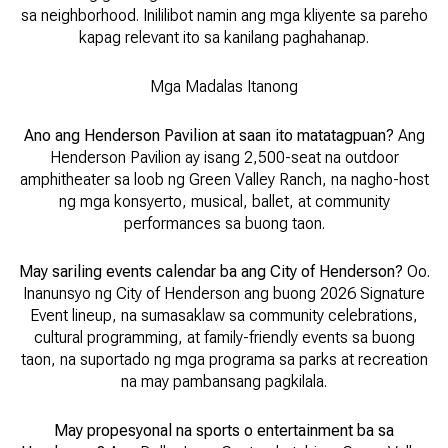
sa neighborhood. Inililibot namin ang mga kliyente sa pareho
kapag relevant ito sa kanilang paghahanap.
Mga Madalas Itanong
Ano ang Henderson Pavilion at saan ito matatagpuan?
Ang
Henderson Pavilion ay isang 2,500-seat na outdoor
amphitheater sa loob ng Green Valley Ranch, na nagho-host
ng mga konsyerto, musical, ballet, at community
performances sa buong taon.
May sariling events calendar ba ang City of Henderson?
Oo.
Inanunsyo ng City of Henderson ang buong 2026 Signature
Event lineup, na sumasaklaw sa community celebrations,
cultural programming, at family-friendly events sa buong
taon, na suportado ng mga programa sa parks at recreation
na may pambansang pagkilala.
May propesyonal na sports o entertainment ba sa