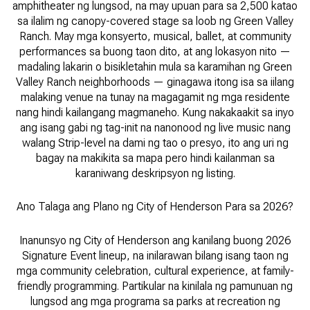
amphitheater ng lungsod, na may upuan para sa 2,500 katao
sa ilalim ng canopy-covered stage sa loob ng Green Valley
Ranch. May mga konsyerto, musical, ballet, at community
performances sa buong taon dito, at ang lokasyon nito —
madaling lakarin o bisikletahin mula sa karamihan ng Green
Valley Ranch neighborhoods — ginagawa itong isa sa iilang
malaking venue na tunay na magagamit ng mga residente
nang hindi kailangang magmaneho. Kung nakakaakit sa inyo
ang isang gabi ng tag-init na nanonood ng live music nang
walang Strip-level na dami ng tao o presyo, ito ang uri ng
bagay na makikita sa mapa pero hindi kailanman sa
karaniwang deskripsyon ng listing.
Ano Talaga ang Plano ng City of Henderson Para sa 2026?
Inanunsyo ng City of Henderson ang kanilang buong 2026
Signature Event lineup, na inilarawan bilang isang taon ng
mga community celebration, cultural experience, at family-
friendly programming. Partikular na kinilala ng pamunuan ng
lungsod ang mga programa sa parks at recreation ng