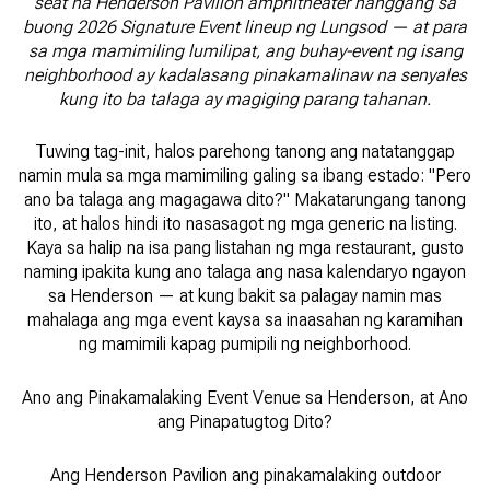
seat na Henderson Pavilion amphitheater hanggang sa
buong 2026 Signature Event lineup ng Lungsod — at para
sa mga mamimiling lumilipat, ang buhay-event ng isang
neighborhood ay kadalasang pinakamalinaw na senyales
kung ito ba talaga ay magiging parang tahanan.
Tuwing tag-init, halos parehong tanong ang natatanggap
namin mula sa mga mamimiling galing sa ibang estado: "Pero
ano ba talaga ang magagawa dito?" Makatarungang tanong
ito, at halos hindi ito nasasagot ng mga generic na listing.
Kaya sa halip na isa pang listahan ng mga restaurant, gusto
naming ipakita kung ano talaga ang nasa kalendaryo ngayon
sa Henderson — at kung bakit sa palagay namin mas
mahalaga ang mga event kaysa sa inaasahan ng karamihan
ng mamimili kapag pumipili ng neighborhood.
Ano ang Pinakamalaking Event Venue sa Henderson, at Ano
ang Pinapatugtog Dito?
Ang Henderson Pavilion ang pinakamalaking outdoor