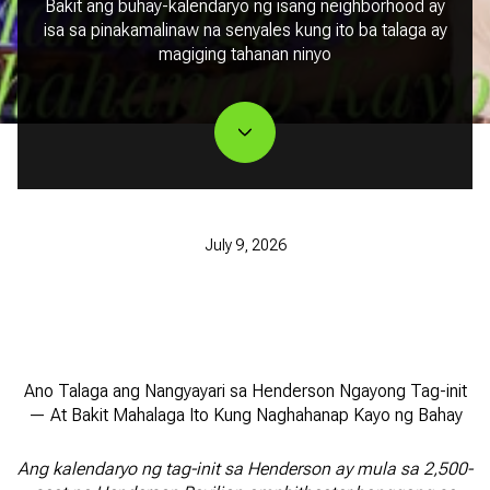
Bakit ang buhay-kalendaryo ng isang neighborhood ay
isa sa pinakamalinaw na senyales kung ito ba talaga ay
magiging tahanan ninyo
July 9, 2026
Ano Talaga ang Nangyayari sa Henderson Ngayong Tag-init
— At Bakit Mahalaga Ito Kung Naghahanap Kayo ng Bahay
Ang kalendaryo ng tag-init sa Henderson ay mula sa 2,500-