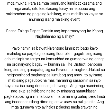
mga mukha. Para sa mga pamilyang lumilipat kasama ang
mga anak, dito kadalasang tunay na nabubuo ang
pakiramdam ng pagiging kabilang, mas mabilis pa kaysa sa
anumang isang malaking event.
Paano Talaga Dapat Gamitin ang Impormasyong Ito Kapag
Naghahanap ng Bahay?
Payo namin sa bawat kliyenteng lumilipat: bago kayo
mahulog sa pag-ibig sa isang floor plan, gugulin ang isang
gabi malapit sa target na komunidad na gumagawa ng ganap
na ordinaryong bagay — kumain sa The District, panoorin
kung ano ang ipinapatugtog sa Pavilion, o maglakad-lakad sa
neighborhood pagkatapos lumubog ang araw. Ito ay isang
mabisang pagsubok na mas maraming sasabihin sa inyo
kaysa sa isa pang dosenang showings. Ang mga mamimiling
nag-skip sa hakbang na ito ay minsang natutuklasan,
pagkatapos ng anim na buwan, na tama ang bahay pero hindi
ang inaasahan nilang ritmo ng araw-araw sa paligid nito. Ang
mga gumawa nito ay halos palaging naglalarawan ng