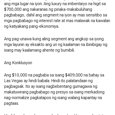
ang mga lugar na iyon. Ang luxury na imbentaryo na higit sa
$700,000 ang nakaranas ng pinaka-makabuluhang
pagbabago, dahil ang segment na iyon ay mas sensitibo sa
mga pagbabago ng interest rate at mas malawak na kawalan
ng katiyakang pang-ekonomiya.
Ang pag-unawa kung aling segment ang angkop sa iyong
mga layunin ay eksakto ang uri ng kaalaman na ibinibigay ng
isang may kaalamang ahente ng bumibili.
Ang Konklusyon
Ang $10,000 na pagbaba sa isang $409,000 na bahay sa
Las Vegas ay hindi babala. Hindi ito palatandaan ng
pagbagsak. Ito ay isang nagbebentang gumagawa ng
makatuwirang pagbabago ng presyo sa isang merkadong
nag-normalize pagkatapos ng isang walang kapantay na
pagtaas.