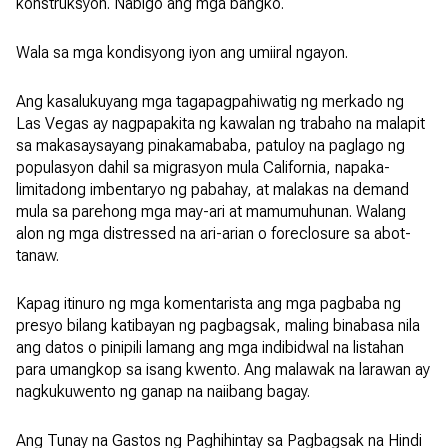
konstruksyon. Nabigo ang mga bangko.
Wala sa mga kondisyong iyon ang umiiral ngayon.
Ang kasalukuyang mga tagapagpahiwatig ng merkado ng
Las Vegas ay nagpapakita ng kawalan ng trabaho na malapit
sa makasaysayang pinakamababa, patuloy na paglago ng
populasyon dahil sa migrasyon mula California, napaka-
limitadong imbentaryo ng pabahay, at malakas na demand
mula sa parehong mga may-ari at mamumuhunan. Walang
alon ng mga distressed na ari-arian o foreclosure sa abot-
tanaw.
Kapag itinuro ng mga komentarista ang mga pagbaba ng
presyo bilang katibayan ng pagbagsak, maling binabasa nila
ang datos o pinipili lamang ang mga indibidwal na listahan
para umangkop sa isang kwento. Ang malawak na larawan ay
nagkukuwento ng ganap na naiibang bagay.
Ang Tunay na Gastos ng Paghihintay sa Pagbagsak na Hindi