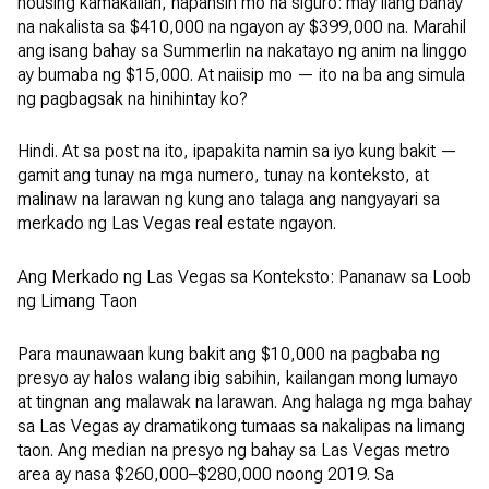
housing kamakailan, napansin mo na siguro: may ilang bahay
na nakalista sa $410,000 na ngayon ay $399,000 na. Marahil
ang isang bahay sa Summerlin na nakatayo ng anim na linggo
ay bumaba ng $15,000. At naiisip mo — ito na ba ang simula
ng pagbagsak na hinihintay ko?
Hindi. At sa post na ito, ipapakita namin sa iyo kung bakit —
gamit ang tunay na mga numero, tunay na konteksto, at
malinaw na larawan ng kung ano talaga ang nangyayari sa
merkado ng Las Vegas real estate ngayon.
Ang Merkado ng Las Vegas sa Konteksto: Pananaw sa Loob
ng Limang Taon
Para maunawaan kung bakit ang $10,000 na pagbaba ng
presyo ay halos walang ibig sabihin, kailangan mong lumayo
at tingnan ang malawak na larawan. Ang halaga ng mga bahay
sa Las Vegas ay dramatikong tumaas sa nakalipas na limang
taon. Ang median na presyo ng bahay sa Las Vegas metro
area ay nasa $260,000–$280,000 noong 2019. Sa