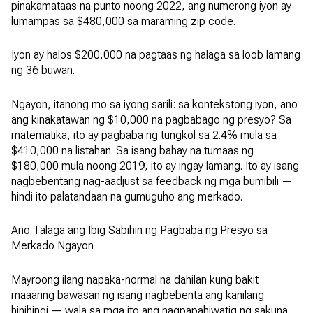
pinakamataas na punto noong 2022, ang numerong iyon ay
lumampas sa $480,000 sa maraming zip code.
Iyon ay halos $200,000 na pagtaas ng halaga sa loob lamang
ng 36 buwan.
Ngayon, itanong mo sa iyong sarili: sa kontekstong iyon, ano
ang kinakatawan ng $10,000 na pagbabago ng presyo? Sa
matematika, ito ay pagbaba ng tungkol sa 2.4% mula sa
$410,000 na listahan. Sa isang bahay na tumaas ng
$180,000 mula noong 2019, ito ay ingay lamang. Ito ay isang
nagbebentang nag-aadjust sa feedback ng mga bumibili —
hindi ito palatandaan na gumuguho ang merkado.
Ano Talaga ang Ibig Sabihin ng Pagbaba ng Presyo sa
Merkado Ngayon
Mayroong ilang napaka-normal na dahilan kung bakit
maaaring bawasan ng isang nagbebenta ang kanilang
hinihingi — wala sa mga ito ang nagpapahiwatig ng sakuna.