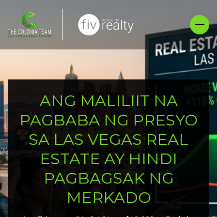
ANG MALILIIT NA
PAGBABA NG PRESYO
SA LAS VEGAS REAL
ESTATE AY HINDI
PAGBAGSAK NG
MERKADO