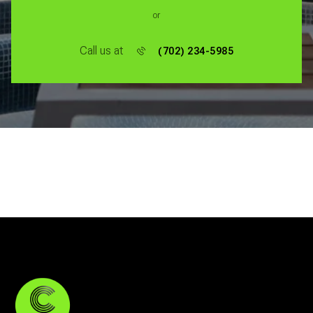
or
Call us at
(702) 234-5985