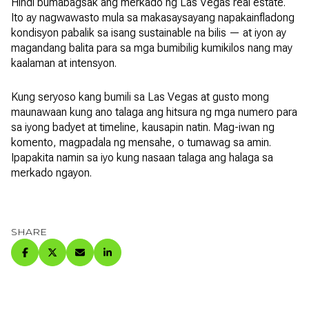
Hindi bumabagsak ang merkado ng Las Vegas real estate.
Ito ay nagwawasto mula sa makasaysayang napakainfladong
kondisyon pabalik sa isang sustainable na bilis — at iyon ay
magandang balita para sa mga bumibilig kumikilos nang may
kaalaman at intensyon.
Kung seryoso kang bumili sa Las Vegas at gusto mong
maunawaan kung ano talaga ang hitsura ng mga numero para
sa iyong badyet at timeline, kausapin natin. Mag-iwan ng
komento, magpadala ng mensahe, o tumawag sa amin.
Ipapakita namin sa iyo kung nasaan talaga ang halaga sa
merkado ngayon.
SHARE