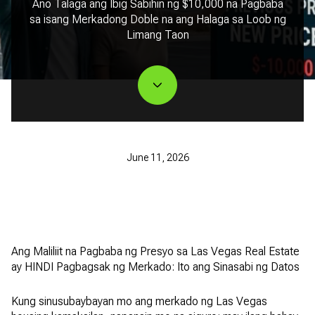
Ano Talaga ang Ibig Sabihin ng $10,000 na Pagbaba
sa isang Merkadong Doble na ang Halaga sa Loob ng
Limang Taon
June 11, 2026
Ang Maliliit na Pagbaba ng Presyo sa Las Vegas Real Estate
ay HINDI Pagbagsak ng Merkado: Ito ang Sinasabi ng Datos
Kung sinusubaybayan mo ang merkado ng Las Vegas