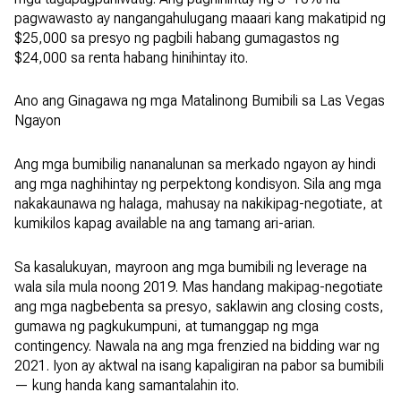
pagwawasto ay nangangahulugang maaari kang makatipid ng
$25,000 sa presyo ng pagbili habang gumagastos ng
$24,000 sa renta habang hinihintay ito.
Ano ang Ginagawa ng mga Matalinong Bumibili sa Las Vegas
Ngayon
Ang mga bumibilig nananalunan sa merkado ngayon ay hindi
ang mga naghihintay ng perpektong kondisyon. Sila ang mga
nakakaunawa ng halaga, mahusay na nakikipag-negotiate, at
kumikilos kapag available na ang tamang ari-arian.
Sa kasalukuyan, mayroon ang mga bumibili ng leverage na
wala sila mula noong 2019. Mas handang makipag-negotiate
ang mga nagbebenta sa presyo, saklawin ang closing costs,
gumawa ng pagkukumpuni, at tumanggap ng mga
contingency. Nawala na ang mga frenzied na bidding war ng
2021. Iyon ay aktwal na isang kapaligiran na pabor sa bumibili
— kung handa kang samantalahin ito.