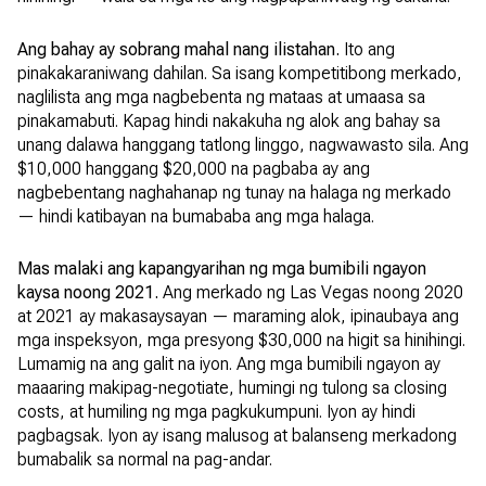
Ang bahay ay sobrang mahal nang ilistahan.
Ito ang
pinakakaraniwang dahilan. Sa isang kompetitibong merkado,
naglilista ang mga nagbebenta ng mataas at umaasa sa
pinakamabuti. Kapag hindi nakakuha ng alok ang bahay sa
unang dalawa hanggang tatlong linggo, nagwawasto sila. Ang
$10,000 hanggang $20,000 na pagbaba ay ang
nagbebentang naghahanap ng tunay na halaga ng merkado
— hindi katibayan na bumababa ang mga halaga.
Mas malaki ang kapangyarihan ng mga bumibili ngayon
kaysa noong 2021.
Ang merkado ng Las Vegas noong 2020
at 2021 ay makasaysayan — maraming alok, ipinaubaya ang
mga inspeksyon, mga presyong $30,000 na higit sa hinihingi.
Lumamig na ang galit na iyon. Ang mga bumibili ngayon ay
maaaring makipag-negotiate, humingi ng tulong sa closing
costs, at humiling ng mga pagkukumpuni. Iyon ay hindi
pagbagsak. Iyon ay isang malusog at balanseng merkadong
bumabalik sa normal na pag-andar.