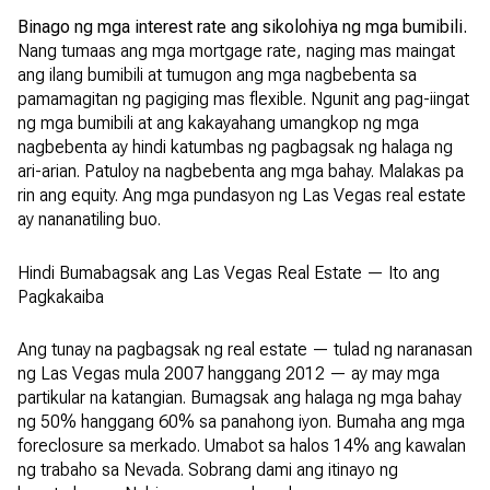
Binago ng mga interest rate ang sikolohiya ng mga bumibili.
Nang tumaas ang mga mortgage rate, naging mas maingat
ang ilang bumibili at tumugon ang mga nagbebenta sa
pamamagitan ng pagiging mas flexible. Ngunit ang pag-iingat
ng mga bumibili at ang kakayahang umangkop ng mga
nagbebenta ay hindi katumbas ng pagbagsak ng halaga ng
ari-arian. Patuloy na nagbebenta ang mga bahay. Malakas pa
rin ang equity. Ang mga pundasyon ng Las Vegas real estate
ay nananatiling buo.
Hindi Bumabagsak ang Las Vegas Real Estate — Ito ang
Pagkakaiba
Ang tunay na pagbagsak ng real estate — tulad ng naranasan
ng Las Vegas mula 2007 hanggang 2012 — ay may mga
partikular na katangian. Bumagsak ang halaga ng mga bahay
ng 50% hanggang 60% sa panahong iyon. Bumaha ang mga
foreclosure sa merkado. Umabot sa halos 14% ang kawalan
ng trabaho sa Nevada. Sobrang dami ang itinayo ng