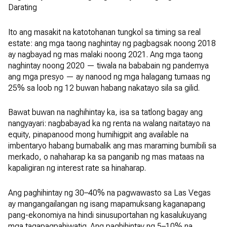
Darating
Ito ang masakit na katotohanan tungkol sa timing sa real
estate: ang mga taong naghintay ng pagbagsak noong 2018
ay nagbayad ng mas malaki noong 2021. Ang mga taong
naghintay noong 2020 — tiwala na bababain ng pandemya
ang mga presyo — ay nanood ng mga halagang tumaas ng
25% sa loob ng 12 buwan habang nakatayo sila sa gilid.
Bawat buwan na naghihintay ka, isa sa tatlong bagay ang
nangyayari: nagbabayad ka ng renta na walang naitatayo na
equity, pinapanood mong humihigpit ang available na
imbentaryo habang bumabalik ang mas maraming bumibili sa
merkado, o nahaharap ka sa panganib ng mas mataas na
kapaligiran ng interest rate sa hinaharap.
Ang paghihintay ng 30–40% na pagwawasto sa Las Vegas
ay mangangailangan ng isang mapamuksang kaganapang
pang-ekonomiya na hindi sinusuportahan ng kasalukuyang
mga tagapagpahiwatig. Ang paghihintay ng 5–10% na