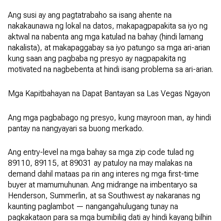
Ang susi ay ang pagtatrabaho sa isang ahente na
nakakaunawa ng lokal na datos, makapagpapakita sa iyo ng
aktwal na nabenta ang mga katulad na bahay (hindi lamang
nakalista), at makapaggabay sa iyo patungo sa mga ari-arian
kung saan ang pagbaba ng presyo ay nagpapakita ng
motivated na nagbebenta at hindi isang problema sa ari-arian.
Mga Kapitbahayan na Dapat Bantayan sa Las Vegas Ngayon
Ang mga pagbabago ng presyo, kung mayroon man, ay hindi
pantay na nangyayari sa buong merkado.
Ang entry-level na mga bahay sa mga zip code tulad ng
89110, 89115, at 89031 ay patuloy na may malakas na
demand dahil mataas pa rin ang interes ng mga first-time
buyer at mamumuhunan. Ang midrange na imbentaryo sa
Henderson, Summerlin, at sa Southwest ay nakaranas ng
kaunting paglambot — nangangahulugang tunay na
pagkakataon para sa mga bumibilig dati ay hindi kayang bilhin